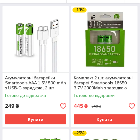
–19%
Акумуляторні батарейки
Комплект 2 шт. акумуляторні
Smartoools AAA 1.5V 500 mAh
батареї Smartoools 18650
з USB-C зарядкою, 2 шт
3.7V 2000Mah з зарядкою
(Зелений)
Type-C (Зелений)
Готово до відправки
Готово до відправки
249
445
₴
₴
549 ₴
Купити
Купити
–25%