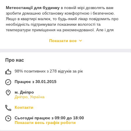
Метеостанції для будинку
в повній мірі дозволять вам
зробити домашню обстановку комфортною і безпечною.
Якщо в квартирі малюк, то будь-який лікар повідомить про
необхідність підтримувати показники вологості та
температури приміщення на рекомендованої. Але і для
дорослих погода в будинку грає важливу роль у самопочутті.
Показати все
Кімнатні метеостанції звичайно не займають багато місця і
виконані так, щоб відмінно вписатися в будь-який сучасний
інтер'єр.
Погодні станції
можуть бути настільні або підвісні, з
Про нас
виносними датчиками або тільки можливістю вимірювати
вологість і температуру внутрішніх приміщень. Магазин
98% позитивних з 278 відгуків за рік
Innovative займається доставкою товарів по всій Україні, де є
відділення Нової Пошти. Домашня метеостанція приїде до
Працює з 30.01.2015
вас всього за 1-2 дні, варто тільки оформити у нас
замовлення.
м. Дніпро
Дніпро, Україна
Контакти
Сьогодні працює з 09:00 до 18:00
Показати весь графік роботи