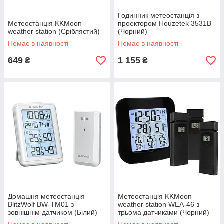
Годинник метеостанція з
Метеостанція KKMoon
проектором Houzetek 3531B
weather station (Сріблястий)
(Чорний)
Немає в наявності
Немає в наявності
649
1 155
₴
₴
Домашня метеостанція
Метеостанція KKMoon
BlitzWolf BW-TM01 з
weather station WEA-46 з
зовнішнім датчиком (Білий)
трьома датчиками (Чорний)