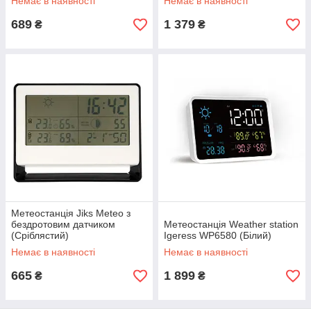
Немає в наявності
Немає в наявності
689
1 379
₴
₴
Метеостанція Jiks Meteo з
бездротовим датчиком
Метеостанція Weather station
(Сріблястий)
Igeress WP6580 (Білий)
Немає в наявності
Немає в наявності
665
1 899
₴
₴