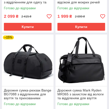
з відділенням для одягу та
відсіком для мокрих речей
взуття (Чорний)
(Чорний)
Готово до відправки
Готово до відправки
2 099
1 999
₴
₴
2 415 ₴
2 099 ₴
Купити
Купити
–15%
Дорожня сумка-рюкзак Bange
Дорожня сумка Mark Ryden
BG7088 з відділенням для
MR365 з захистом від вологи
взуття та прихованими
та відділеням для взуття
лямками (Чорний)
(Чорний)
Готово до відправки
Готово до відправки