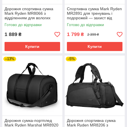
Дорожня спортивна сумка
Спортивна сумка Mark Ryden
Mark Ryden MR8066 з
MR2891 для тренувань і
відділенням для вологих
подорожей — захист від
речей (Чорний)
вологи та якість YKK
Готово до відправки
Готово до відправки
(Чорний)
1 889
1 799
₴
₴
2 399 ₴
Купити
Купити
–13%
–5%
Дорожня сумка-портплед
Дорожня спортивна сумка
Mark Ryden Marshal MR8920
Mark Ryden MR8206 з