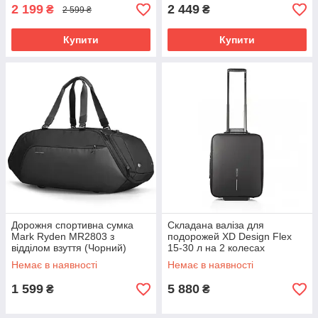
2 199
2 449
₴
₴
2 599 ₴
Купити
Купити
Дорожня спортивна сумка
Складана валіза для
Mark Ryden MR2803 з
подорожей XD Design Flex
відділом взуття (Чорний)
15-30 л на 2 колесах
(Чорний)
Немає в наявності
Немає в наявності
1 599
5 880
₴
₴