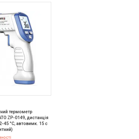
тний термометр
ATO ZP-0149, дистанція
32-45 °C, автовимк. 15 с
итний)
вності