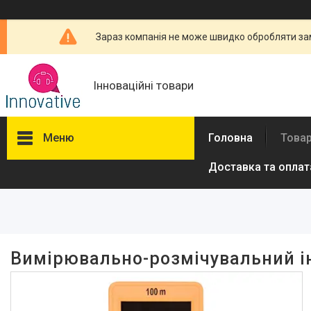
Зараз компанія не може швидко обробляти зам
Інноваційні товари
Меню
Головна
Товар
Доставка та оплат
Фільтри
Ціна
Виробник
Вимірювально-розмічувальний і
Stanley
1
Vorel
1