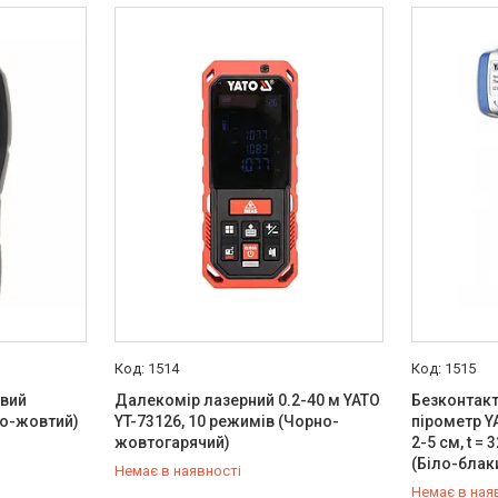
1514
1515
овий
Далекомір лазерний 0.2-40 м YATO
Безконтак
но-жовтий)
YT-73126, 10 режимів (Чорно-
пірометр Y
жовтогарячий)
2-5 см, t = 
(Біло-блак
Немає в наявності
Немає в ная