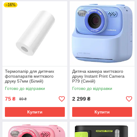
–16%
Термопапір для дитячих
Дитяча камера миттєвого
фотоапаратів миттєвого
друку Instant Print Camera
друку 57мм (Білий)
P79 (Синій)
Готово до відправки
Готово до відправки
75
2 299
₴
₴
89 ₴
Купити
Купити