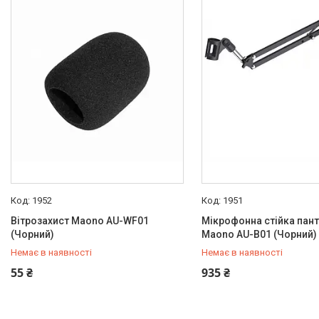
1952
1951
Вітрозахист Maono AU-WF01
Мікрофонна стійка пан
(Чорний)
Maono AU-B01 (Чорний)
Немає в наявності
Немає в наявності
+380 (50) 432-84-83
+380 (50) 432-84-83
55 ₴
935 ₴