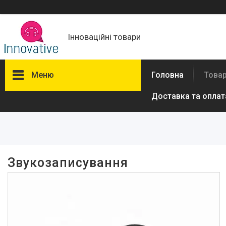
Інноваційні товари
Меню
Головна
Товар
Доставка та оплат
Фільтри
Ціна
Виробник
Звукозаписування
Maono
3
Товари та послуги