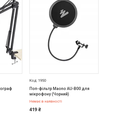
1950
тограф
Поп-фільтр Maono AU-B00 для
мікрофону (Чорний)
Немає в наявності
+380 (50) 432-84-83
419 ₴