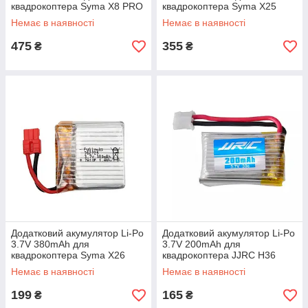
квадрокоптера Syma X8 PRO
квадрокоптера Syma X25
(Білий)
PRO (Білий)
Немає в наявності
Немає в наявності
475
355
₴
₴
Додатковий акумулятор Li-Po
Додатковий акумулятор Li-Po
3.7V 380mAh для
3.7V 200mAh для
квадрокоптера Syma X26
квадрокоптера JJRC H36
(Сірий)
(Сірий)
Немає в наявності
Немає в наявності
199
165
₴
₴