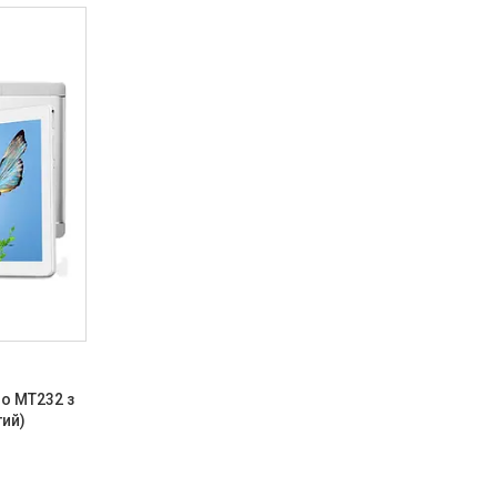
o MT232 з
тий)