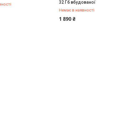
32 Гб вбудованої
вності
Немає в наявності
432-84-83
+380 (50) 432-84-83
1 890 ₴