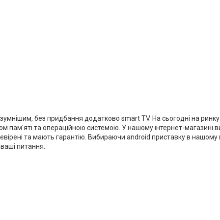
зумнішим, без придбання додатково smart TV. На сьогодні на ринк
м пам'яті та операційною системою. У нашому інтернет-магазині ви з
еревірені та мають гарантію. Вибираючи android приставку в нашому
і ваші питання.