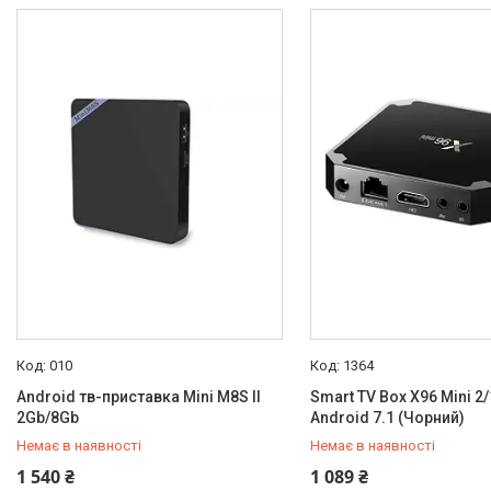
Товари та послуги
Новини
Про нас
Відгуки
Доставка та оплата
Повернення та обмін
010
1364
Android тв-приставка Mini M8S II
Smart TV Box X96 Mini 2
2Gb/8Gb
Android 7.1 (Чорний)
Немає в наявності
Немає в наявності
+380 (50) 432-84-83
+380 (50) 432-84-83
1 540 ₴
1 089 ₴