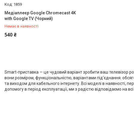
1859
Медіаплеєр Google Chromecast 4K
with Google TV (Чорний)
Немає в наявності
+380 (50) 432-84-83
540 ₴
Smart-приставка — це чудовий варіант зробити ваш телевізор ро
вони розміром, функціональністю, варіантами під'єднання. обсяго
та виходом для кабельного інтернету. Всі моделі в наявності, п
допомогу в період експлуатації, ми з радістю відповідаємо на вс