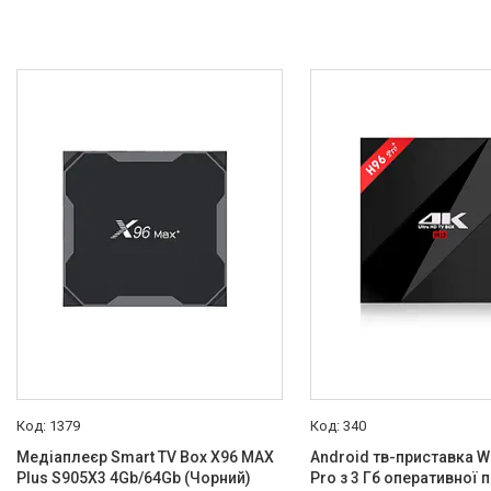
1379
340
Медіаплеєр Smart TV Box X96 MAX
Android тв-приставка W
Plus S905X3 4Gb/64Gb (Чорний)
Pro з 3 Гб оперативної п