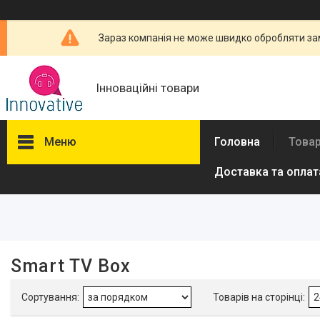
Зараз компанія не може швидко обробляти зам
Інноваційні товари
Меню
Головна
Товар
Доставка та оплат
Фільтри
Ціна
Виробник
Smart TV Box
Google
1
Wechip
3