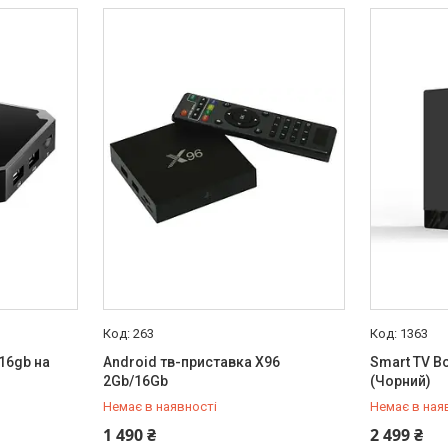
263
1363
/16gb на
Android тв-приставка X96
Smart TV B
2Gb/16Gb
(Чорний)
Немає в наявності
Немає в ная
+380 (50) 432-84-83
+380 (50) 
1 490 ₴
2 499 ₴