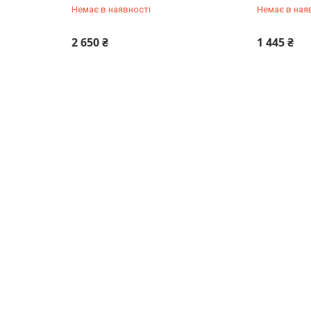
Немає в наявності
Немає в ная
+380 (50) 432-84-83
+380 (50) 
2 650 ₴
1 445 ₴