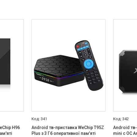
341
342
eChip H96
Android тв-приставка WeChip T95Z
Android тв
ам'яті
Plus з 3 Гб оперативної пам'яті
mini с ОС A