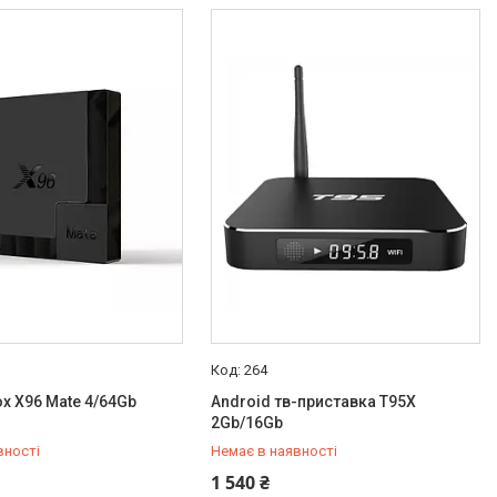
264
ox X96 Mate 4/64Gb
Android тв-приставка T95X
2Gb/16Gb
вності
Немає в наявності
432-84-83
+380 (50) 432-84-83
1 540 ₴