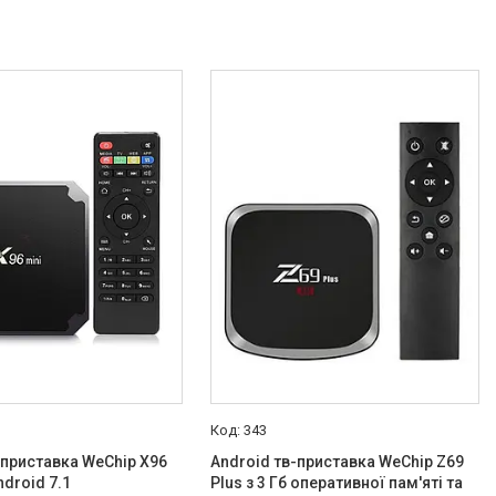
343
-приставка WeChip X96
Android тв-приставка WeChip Z69
ndroid 7.1
Plus з 3 Гб оперативної пам'яті та