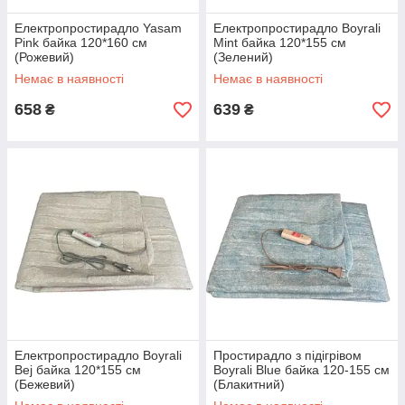
Електропростирадло Yasam
Електропростирадло Boyrali
Pink байка 120*160 см
Mint байка 120*155 см
(Рожевий)
(Зелений)
Немає в наявності
Немає в наявності
658
639
₴
₴
Електропростирадло Boyrali
Простирадло з підігрівом
Bej байка 120*155 см
Boyrali Blue байка 120-155 см
(Бежевий)
(Блакитний)