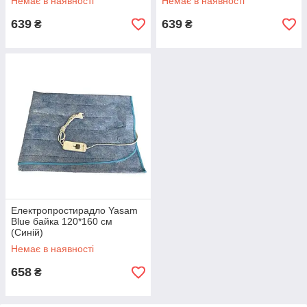
Немає в наявності
Немає в наявності
639
639
₴
₴
Електропростирадло Yasam
Blue байка 120*160 см
(Синій)
Немає в наявності
658
₴