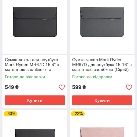
Сумка-чохол для ноутбука
Сумка-чохол Mark Ryden
Mark Ryden MR67D 15,4" з
MR67D для ноутбука 15-16″ з
магнітною застібкою та
магнітною застібкою (Сірий)
м'якою підкладкою (Чорний)
Готово до відправки
Готово до відправки
549
599
₴
₴
Купити
Купити
–40%
–22%