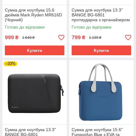
Сумка для ноутбука 15,6
Сумка для ноутбука 13.3"
дюймів Mark Ryden MR616D
BANGE BG-6801
(Чорний)
протиударна з органайзером
та захистом від вологи
Готово до відправки
Готово до відправки
(Бежевий)
999
799
₴
₴
1 649 ₴
1 199 ₴
Купити
Купити
–33%
Сумка для ноутбука 13.3"
Сумка для ноутбука 15.6"
BANGE BG-6801
Fungoofun Blue з EVA та