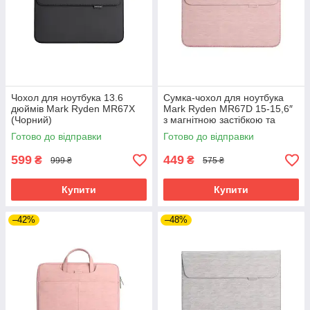
Чохол для ноутбука 13.6
Сумка-чохол для ноутбука
дюймів Mark Ryden MR67X
Mark Ryden MR67D 15-15,6″
(Чорний)
з магнітною застібкою та
м'якою підкладкою (Рожевий)
Готово до відправки
Готово до відправки
599
449
₴
₴
999 ₴
575 ₴
Купити
Купити
–42%
–48%