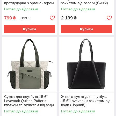
протиударна з органайзером
захистом від вологи (Синій)
та захистом від вологи
Готово до відправки
Готово до відправки
(Чорний)
799
2 199
₴
₴
1 199 ₴
Купити
Купити
Сумка для ноутбука 15.6”
Жіноча сумка для ноутбука
Lovevook Quilted Puffer з
15.6”Lovevook з захистом від
клатчем та захистом від води
води (Чорний)
(Зелений)
Готово до відправки
Готово до відправки