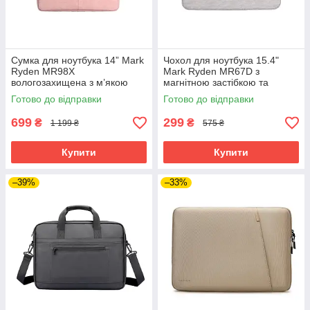
Сумка для ноутбука 14” Mark
Чохол для ноутбука 15.4"
Ryden MR98X
Mark Ryden MR67D з
вологозахищена з м’якою
магнітною застібкою та
підкладкою (Рожевий)
замшевою підкладкою
Готово до відправки
Готово до відправки
(Бежевий)
699
299
₴
₴
1 199 ₴
575 ₴
Купити
Купити
–39%
–33%