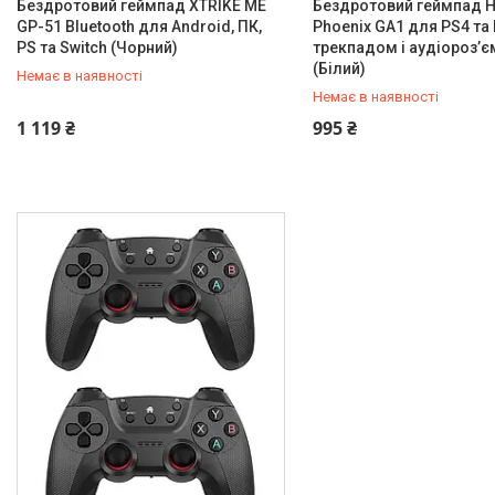
Бездротовий геймпад XTRIKE ME
Бездротовий геймпад 
GP-51 Bluetooth для Android, ПК,
Phoenix GA1 для PS4 та 
PS та Switch (Чорний)
трекпадом і аудіороз’є
(Білий)
Немає в наявності
Немає в наявності
+380 (50) 432-84-83
+380 (50) 432-84-83
1 119 ₴
995 ₴