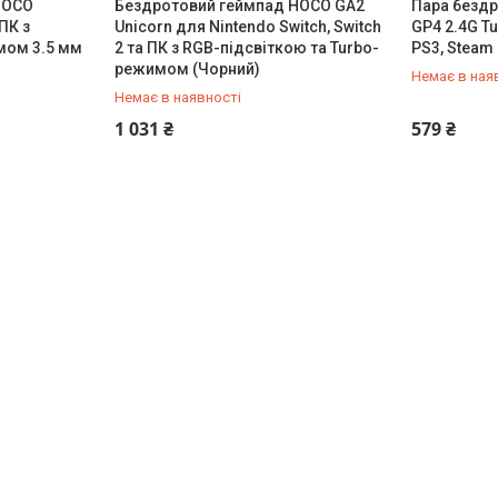
HOCO
Бездротовий геймпад HOCO GA2
Пара бездр
ПК з
Unicorn для Nintendo Switch, Switch
GP4 2.4G Tu
мом 3.5 мм
2 та ПК з RGB-підсвіткою та Turbo-
PS3, Steam 
режимом (Чорний)
Немає в ная
Немає в наявності
+380 (50) 432-84-83
+380 (50) 
1 031 ₴
579 ₴