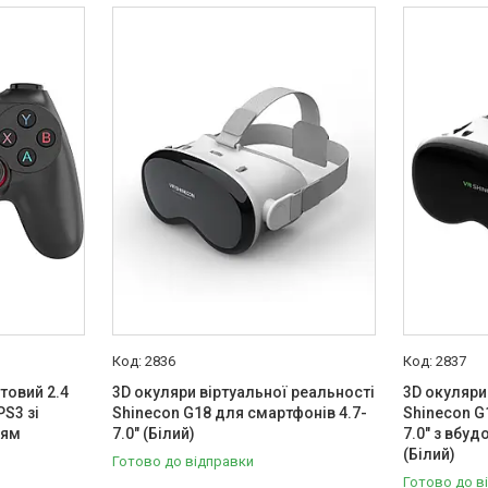
2836
2837
товий 2.4
3D окуляри віртуальної реальності
3D окуляри
PS3 зі
Shinecon G18 для смартфонів 4.7-
Shinecon G
ням
7.0" (Білий)
7.0" з вбу
(Білий)
Готово до відправки
Готово до в