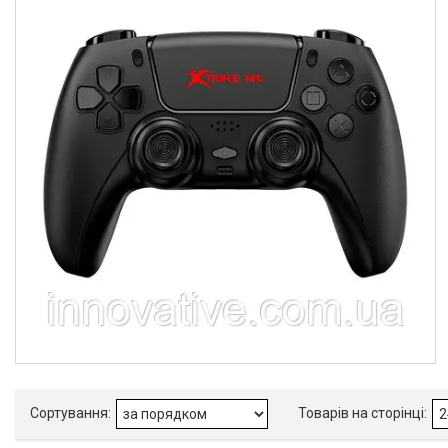
8BitDo
1
Hoco
2
Shinecon
3
X'trike
1
XO
4
Товари та послуги
Новини
Про нас
Відгуки
Доставка та оплата
Повернення та обмін