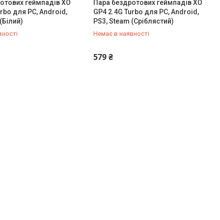
отових геймпадів XO
Пара бездротових геймпадів XO
rbo для PC, Android,
GP4 2.4G Turbo для PC, Android,
(Білий)
PS3, Steam (Сріблястий)
вності
Немає в наявності
432-84-83
+380 (50) 432-84-83
579 ₴