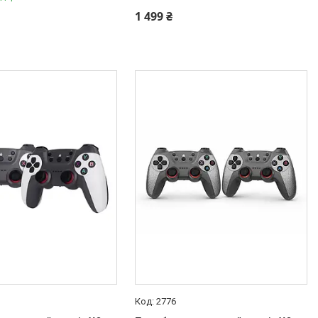
1 499 ₴
2776