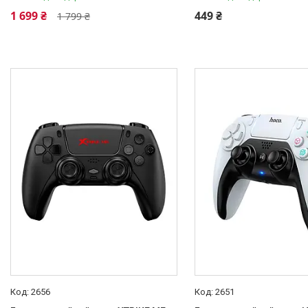
1 699 ₴
449 ₴
1 799 ₴
2656
2651