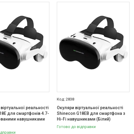
2838
 віртуальної реальності
Окуляри віртуальної реальності
18E для смартфонів 4.7-
Shinecon G18EB для смартфона з
дованими навушниками
Hi-Fi навушниками (Білий)
Готово до відправки
ідправки