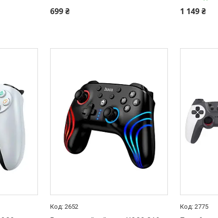
699 ₴
1 149 ₴
2652
2775