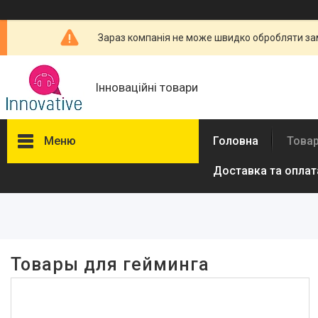
Зараз компанія не може швидко обробляти зам
Інноваційні товари
Меню
Головна
Товар
Доставка та оплат
Фільтри
Ціна
В наявності
Товары для гейминга
Так
5
Виробник