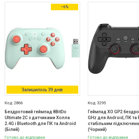
–6%
Залишилось 39 днів
2866
3295
Бездротовий геймпад 8BitDo
Геймпад XO GP2 бездро
Ultimate 2C з датчиками Холла
GHz для Android, ПК та 
2.4G і Bluetooth для ПК та Android
стабільним підключен
(Білий)
(Чорний)
Готово до відправки
Готово до відправки