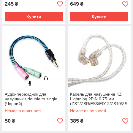
245
649
₴
₴
Купити
Купити
Аудіо-перехідник для
Кабель для навушників KZ
навушників double to single
Lightning 2PIN 0,75 мм
(Чорний)
(ZST/ZSR/ES3/ED12/ZS10/ZS
N/AS10/BA10) (Білий)
Немає в наявності
Немає в наявності
50
385
₴
₴