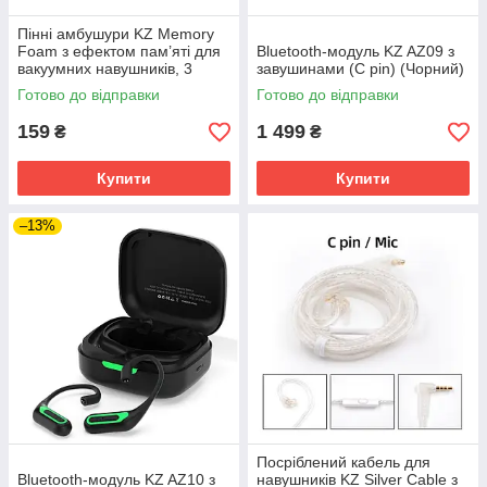
Пінні амбушури KZ Memory
Foam з ефектом пам’яті для
Bluetooth-модуль KZ AZ09 з
вакуумних навушників, 3
завушинами (C pin) (Чорний)
пари (Чорний)
Готово до відправки
Готово до відправки
159
1 499
₴
₴
Купити
Купити
–13%
Посріблений кабель для
Bluetooth-модуль KZ AZ10 з
навушників KZ Silver Cable з