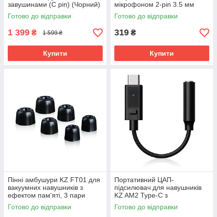
завушинами (C pin) (Чорний)
мікрофоном 2-pin 3.5 мм
(Білий)
Готово до відправки
Готово до відправки
1 399
319
₴
₴
1 599 ₴
Купити
Купити
Пінні амбушури KZ FT01 для
Портативний ЦАП-
вакуумних навушників з
підсилювач для навушників
ефектом пам'яті, 3 пари
KZ AM2 Type-C з
(Чорний)
еквалайзером та Hi-Fi звуком
Готово до відправки
Готово до відправки
(Чорний)