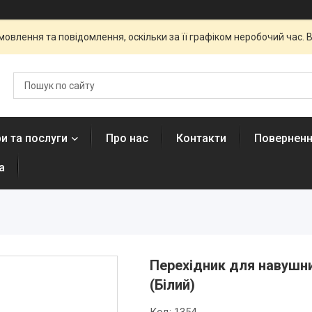
овлення та повідомлення, оскільки за її графіком неробочий час
и та послуги
Про нас
Контакти
Поверненн
а
Перехідник для навушник
(Білий)