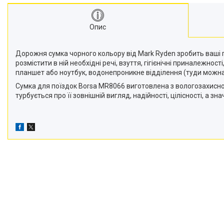
Опис
Дорожня сумка чорного кольору від Mark Ryden зробить ваші п
розмістити в ній необхідні речі, взуття, гігієнічні приналежно
планшет або ноутбук, водонепроникне відділення (туди можна скл
Сумка для поїздок Borsa MR8066 виготовлена з вологозахисної 
турбується про її зовнішній вигляд, надійності, цілісності, а зна