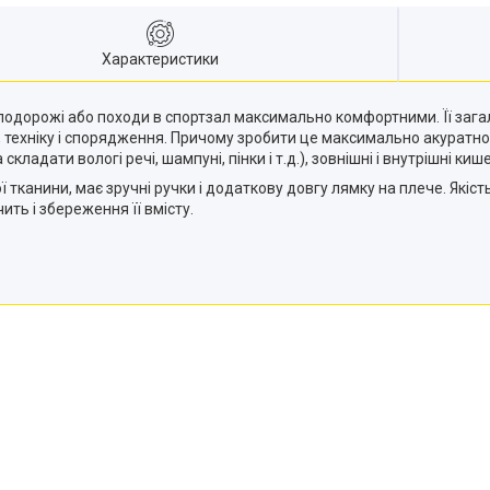
Характеристики
одорожі або походи в спортзал максимально комфортними. Її загаль
сті, техніку і спорядження. Причому зробити це максимально акуратно
адати вологі речі, шампуні, пінки і т.д.), зовнішні і внутрішні кише
тканини, має зручні ручки і додаткову довгу лямку на плече. Якість
чить і збереження її вмісту.