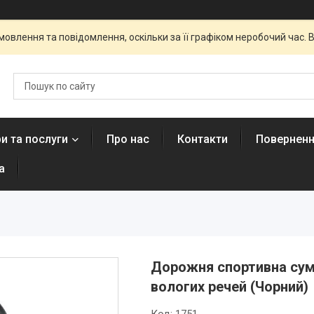
овлення та повідомлення, оскільки за її графіком неробочий час
и та послуги
Про нас
Контакти
Поверненн
а
Дорожня спортивна сум
вологих речей (Чорний)