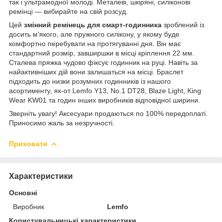
так і ультрамодної молоді. Металеві, шкіряні, силіконові
ремінці — вибирайте на свій розсуд.
Цей
змінний ремінець для смарт-годинника
зроблений із
досить м'якого, але пружного силікону, у якому буде
комфортно перебувати на протягуванні дня. Він має
стандартний розмір, завширшки в місці кріплення 22 мм.
Сталева пряжка чудово фіксує годинник на руці. Навіть за
найактивніших дій вони залишаться на місці. Браслет
підходить до низки розумних годинників із нашого
асортименту, як-от Lemfo Y13, No.1 DT28, Blaze Light, King
Wear KW01 та годин інших виробників відповідної ширини.
Зверніть увагу! Аксесуари продаються по 100% передоплаті.
Приносимо жаль за незручності.
Приховати
Характеристики
Основні
Виробник
Lemfo
Користувальницькі характеристики