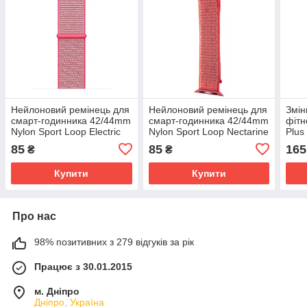
Нейлоновий ремінець для
Нейлоновий ремінець для
Змін
смарт-годинника 42/44mm
смарт-годинника 42/44mm
фітн
Nylon Sport Loop Electric
Nylon Sport Loop Nectarine
Plus
Pink (Рожевий)
(Помаранчевий)
85
85
165
₴
₴
Купити
Купити
Про нас
98% позитивних з 279 відгуків за рік
Працює з 30.01.2015
м. Дніпро
Дніпро, Україна