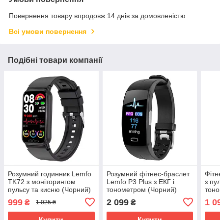
Повернення товару впродовж 14 днів за домовленістю
Всі умови повернення
Подібні товари компанії
Розумний годинник Lemfo
Розумний фітнес-браслет
Фітн
TK72 з моніторингом
Lemfo P3 Plus з ЕКГ і
з пу
пульсу та кисню (Чорний)
тонометром (Чорний)
тоно
999
2 099
1 0
₴
₴
1 025 ₴
Купити
Купити