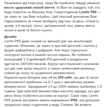
Незалежно від пори року, якщо Ви прийняли тверде рішення
вести здоровий спосіб життя
, то Вам не завадить той, хто
буде повністю на Вашому боці. Смартгодинник
Lemfo P69
—
це саме те, що Вам потрібно. Цей пристрій допоможе Вам
підраховувати не тільки пройдену відстань за день і кількість
кроків, а й калорії, пульс, артеріальний тиск, рівень вмісту
кисню в крові та багато іншого.
Дизайн
Lemfo P69 дуже схожий на звичний для ока аналоговий
годинник. Можливо, це через їх круглий дисплей і насічок у
формі циферблата з цифрами. Але якщо торкнуться
сенсорної кнопки в нижній частині екрана, Ви побачите
кольоровий 1,3-дюймовий IPS-дисплей із роздільною
здатністю 240*240 пікселів. Корпус виготовлений з алюмінію,
що дає нам запас міцності, а також силіконовий ремінець,
стійкий до зносу та щоденного використання.
Акумуляторна батарея має об'єм
200 mAh
, що дає їй запас
автономності приблизно на 6-7 днів у звичайному режимі
використання. Заряджання з 0 до 100% займає приблизно 2.5
години. Цей пристрій використовує магнітну зарядку, що дає
змогу йому позбутися роз'ємів на корпусі. Саме тому Lemfo
P69 цілком заслужено мають маркування
IP68
, яка допускає
занурення смарт-годинника у воду. Словом, Ви можете