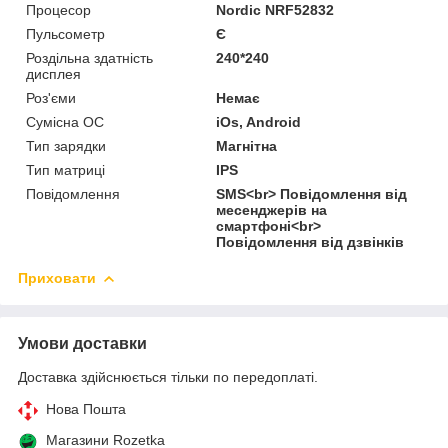
Процесор
Nordic NRF52832
Пульсометр
Є
Роздільна здатність
240*240
дисплея
Роз'єми
Немає
Сумісна ОС
iOs, Android
Тип зарядки
Магнітна
Тип матриці
IPS
Повідомлення
SMS<br> Повідомлення від
месенджерів на
смартфоні<br>
Повідомлення від дзвінків
Приховати
Умови доставки
Доставка здійснюється тільки по передоплаті.
Нова Пошта
Магазини Rozetka