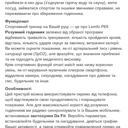
приймати в них душ (з'єднуючи гарячу воду та сауну), мити
посуд, займатися спортом та іншими звичними справами, не
переживаючи про збереження годинника.
Функціонал
Спортивний тренер на Вашій руці — це про Lemfo P69.
Розумний годинник
залежно від обраної програми
відбивають тривалість тренування, кількість пройдених кроків,
відстань, кількість ударів серця за хвилину, витрачені калорії.
Ви можете оцінити показники, як-от артеріальний тиск і рівень
сатурації крові (SpO2), але врахуйте, що значення приблизні
та не підходять для медичного висновку.
Крім спортивних функцій smart watch має низку корисних
умінь, як-от керування музичним плеєром смартфона,
віддалена камера, секундомір, нагадування про дзвінки та
смс, будильник та інше.
Особливості
Цей пристрій можна використовувати окремо від телефона,
щоб відстежувати свою продуктивність і покращувати
показники. Але для максимальної користі від розумних
годинників ми радимо синхронізувати їх із Вашим мобільним,
встановивши
застосунок Da Fit
. Виробіть параметри,
встановлюйте будильники та нагадування, дивіться графіки
Вашої активності, а також отримуйте повідомлення прямо на