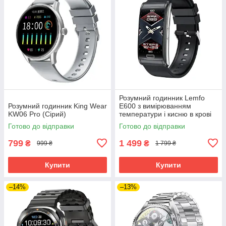
Розумний годинник Lemfo
Розумний годинник King Wear
E600 з вимірюванням
KW06 Pro (Сірий)
температури і кисню в крові
(Чорний)
Готово до відправки
Готово до відправки
799
1 499
₴
₴
999 ₴
1 799 ₴
Купити
Купити
–14%
–13%