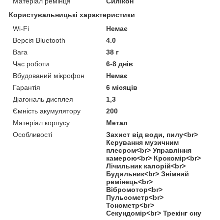
Матеріал ремінця
Силікон
Користувальницькі характеристики
Wi-Fi
Немає
Версія Bluetooth
4.0
Вага
38 г
Час роботи
6-8 днів
Вбудований мікрофон
Немає
Гарантія
6 місяців
Діагональ дисплея
1,3
Ємність акумулятору
200
Матеріал корпусу
Метал
Особливості
Захист від води, пилу<br>
Керування музичним
плеєром<br> Управління
камерою<br> Крокомір<br>
Лічильник калорій<br>
Будильник<br> Знімний
ремінець<br>
Вібромотор<br>
Пульсометр<br>
Тонометр<br>
Секундомір<br> Трекінг сну