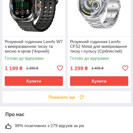
Розумний годинник Lemfo W7
Розумний годинник Lemfo
з вимірюванням тиску та
CF52 Metal для вимірювання
кисню в крові (Чорний)
тиску і пульсу (Сріблястий)
Готово до відправки
Готово до відправки
1 199
1 299
₴
₴
1 399 ₴
1 495 ₴
Купити
Купити
Показати ще
Про нас
98% позитивних з 279 відгуків за рік