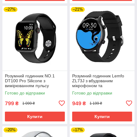
–27%
–21%
Розумний годинник NO.1
Розумний годинник Lemfo
DT100 Pro Silicone з
ZL73J з вбудованим
вимірюванням пульсу
мікрофоном та
(Чорний)
пульсоксиметром (Чорний)
Готово до відправки
Готово до відправки
799
949
₴
₴
1 099 ₴
1 199 ₴
Купити
Купити
–20%
–17%