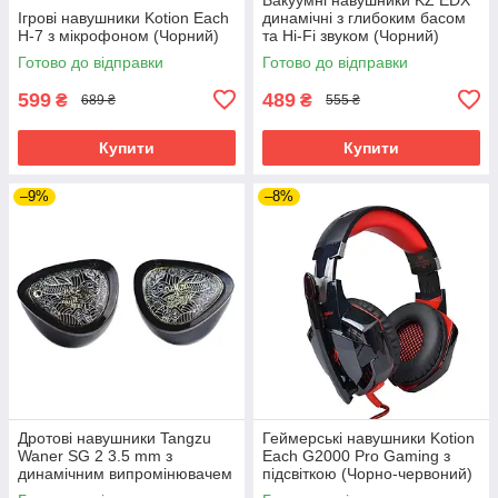
Ігрові навушники Kotion Each
динамічні з глибоким басом
H-7 з мікрофоном (Чорний)
та Hi-Fi звуком (Чорний)
Готово до відправки
Готово до відправки
599
489
₴
₴
689 ₴
555 ₴
Купити
Купити
–9%
–8%
Дротові навушники Tangzu
Геймерські навушники Kotion
Waner SG 2 3.5 mm з
Each G2000 Pro Gaming з
динамічним випромінювачем
підсвіткою (Чорно-червоний)
(Чорний)