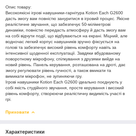
Опис товару:
Високоякісні ігрові навушники-гарнітура Kotion Each G2600
дасть змогу вам повністю зануритися в ігровий процес. Якісне
реалістичне звучання, що забезпечує 50-міліметрові
динаміки, повністю передасть атмосферу й дасть змогу вам
на собі відчути події, що відбуваються на екрані. Міцний, але
водночас легкий корпус навушників зручно фіксується на
голові та забезпечує високий рівень комфорту навіть за
інтенсивної щоденної експлуатації. Завдяки вбудованому
поворотному мікрофону, спілкування з друзями вийде на
новий рівень. Панель керування, розташована на дроті, дає
змогу регулювати рівень гучності, а також вмикати та
вимикати мікрофон, не зупиняючи гру.
Ігрові навушники Kotion Each G2600 ідеально поєднують у
собі якість студійного звучання, просте керування і високий
рівень комфорту, створюючи реалістичну видимість участі в
грі.
Приховати
Характеристики