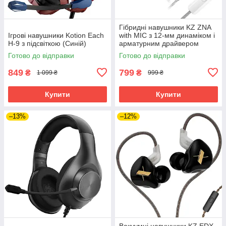
Гібридні навушники KZ ZNA
Ігрові навушники Kotion Each
with MIC з 12-мм динаміком і
H-9 з підсвіткою (Синій)
арматурним драйвером
(Чорний)
Готово до відправки
Готово до відправки
849
799
₴
₴
1 099 ₴
999 ₴
Купити
Купити
–13%
–12%
Вакуумні навушники KZ EDX