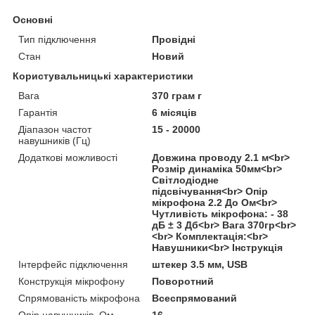
Основні
Тип підключення
Провідні
Стан
Новий
Користувальницькі характеристики
Вага
370 грам г
Гарантія
6 місяців
Діапазон частот
15 - 20000
навушників (Гц)
Додаткові можливості
Довжина проводу 2.1 м<br>
Розмір динаміка 50мм<br>
Світлодіодне
підсвічування<br> Опір
мікрофона 2.2 До Ом<br>
Чутливість мікрофона: - 38
дБ ± 3 Дб<br> Вага 370гр<br>
<br> Комплектація:<br>
Навушники<br> Інструкція
Інтерфейс підключення
штекер 3.5 мм, USB
Конструкція мікрофону
Поворотний
Спрямованість мікрофона
Всеспрямований
Опір навушників, Ом
16