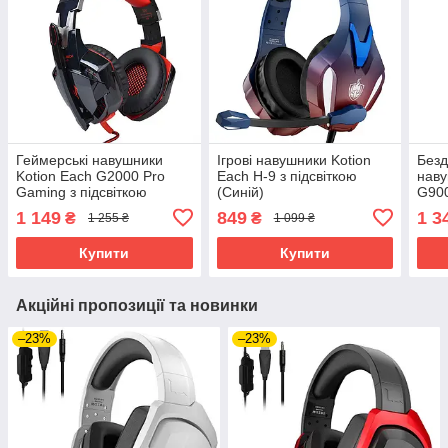
Геймерські навушники
Ігрові навушники Kotion
Безд
Kotion Each G2000 Pro
Each H-9 з підсвіткою
наву
Gaming з підсвіткою
(Синій)
G900
(Чорно-червоний)
об'є
1 149
849
1 3
₴
₴
1 255 ₴
1 099 ₴
Soun
Купити
Купити
Акційні пропозиції та новинки
–23%
–23%