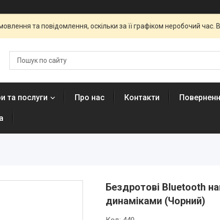
овлення та повідомлення, оскільки за її графіком неробочий час
и та послуги
Про нас
Контакти
Поверненн
а
Бездротові Bluetooth н
динаміками (Чорний)