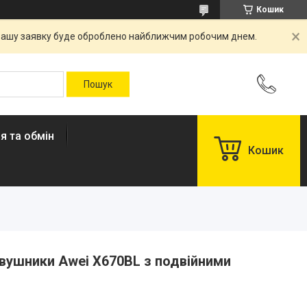
Кошик
. Вашу заявку буде оброблено найближчим робочим днем.
я та обмін
Кошик
авушники Awei X670BL з подвійними