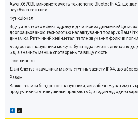
Awei X670BL використовують технологію Bluetooth 4.2, що дає 
ноутбуків та інших.
Функціонал
Відчуйте стерео ефект одразу від чотирьох динаміків! Це мож
доопрацьованою технологією налаштування подарує Вам чітку та
динаміки. Ритмічний хеві-метал, тепле звучання фолк чи поп-м
Бездротові навушники можуть бути підключені одночасно до 
6.0, а значить менше спотворень та вищу якість.
Особливості
Дані блютуз навушники мають ступінь захисту IPX4, що вбереж
Разом
Важко знайти бездротові навушники, які забезпечуватимуть кра
продуктивність: навушники працюють 5,5 годин від однієї зар