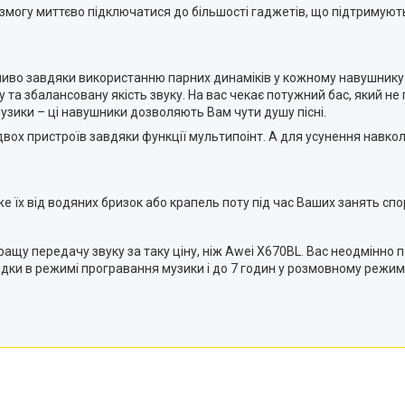
змогу миттєво підключатися до більшості гаджетів, що підтримують
ливо завдяки використанню парних динаміків у кожному навушнику. І
 збалансовану якість звуку. На вас чекає потужний бас, який не пе
узики – ці навушники дозволяють Вам чути душу пісні.
двох пристроїв завдяки функції мультипоінт. А для усунення нав
е їх від водяних бризок або крапель поту під час Ваших занять спо
щу передачу звуку за таку ціну, ніж Awei X670BL. Вас неодмінно пор
ядки в режимі програвання музики і до 7 годин у розмовному режимі