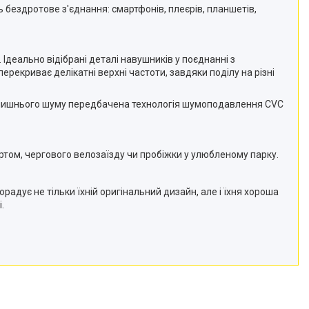
 бездротове з'єднання: смартфонів, плеєрів, планшетів,
деально відібрані деталі навушників у поєднанні з
рекриває делікатні верхні частоти, завдяки поділу на різні
колишнього шуму передбачена технологія шумоподавлення CVC
ртом, чергового велозаїзду чи пробіжки у улюбленому парку.
адує не тільки їхній оригінальний дизайн, але і їхня хороша
.