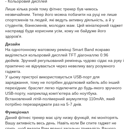
- Кольоровий дисплей
Лише кілька років тому фітнес трекер був чимось
незвичайним. Тепер його можна побачити на руці не лише
спортсменів та людей, які ведуть активну діяльність, а й у
студентів, бізнесменів, молодих мам. Цей мініатюрний гаджет
насправді буде корисним усім, кому не байдуже його
здоров'я.
Дизайн
На однотонному матовому ремінці Smart Band яскраво
виділяється кольоровий дисплей TFT діагоналлю 0.96
дюймів. Зручний регульований ремінець чудово сідає на руку і
практично не відчувається через невелику вагу розумного
гаджета.
У цьому пристрої використовується USB-порт для
заряджання, тому не потрібен додатковий кабель або інший
перехідник: браслет легко підключити до будь-якого зручного
USB-порту, наприклад комп'ютера або ноутбука.
Встановлений літій-полімерний акумулятор 110mAh, який
потрібно перезаряджати раз на 5-7 днів.
Функціонал
Даний фітнес трекер має цілу низку функцій, які моніторять
Вашу активність весь день. Навіть коли Ви спите гаджет не
спить, щоб видати Вам вранці загальну тривалість Вашого