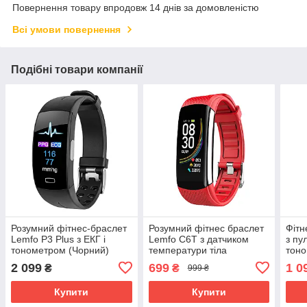
Повернення товару впродовж 14 днів за домовленістю
Всі умови повернення
Подібні товари компанії
Розумний фітнес-браслет
Розумний фітнес браслет
Фітн
Lemfo P3 Plus з ЕКГ і
Lemfo C6T з датчиком
з пу
тонометром (Чорний)
температури тіла
тоно
(Червоний)
2 099
699
1 0
₴
₴
999 ₴
Купити
Купити