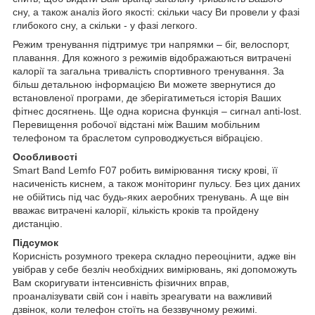
сну, а також аналіз його якості: скільки часу Ви провели у фазі
глибокого сну, а скільки - у фазі легкого.
Режим тренування підтримує три напрямки – біг, велоспорт,
плавання. Для кожного з режимів відображаються витрачені
калорії та загальна тривалість спортивного тренування. За
більш детальною інформацією Ви можете звернутися до
встановленої програми, де зберігатиметься історія Ваших
фітнес досягнень. Ще одна корисна функція – сигнал anti-lost.
Перевищення робочої відстані між Вашим мобільним
телефоном та браслетом супроводжується вібрацією.
Особливості
Smart Band Lemfo F07 робить вимірювання тиску крові, її
насиченість киснем, а також моніторинг пульсу. Без цих даних
не обійтись під час будь-яких аеробних тренувань. А ще він
вважає витрачені калорії, кількість кроків та пройдену
дистанцію.
Підсумок
Корисність розумного трекера складно переоцінити, адже він
увібрав у себе безліч необхідних вимірювань, які допоможуть
Вам скоригувати інтенсивність фізичних вправ,
проаналізувати свій сон і навіть зреагувати на важливий
дзвінок, коли телефон стоїть на беззвучному режимі.