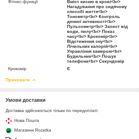
Фітнес-функції
Вміст кисню в крові<br>
Нагадування про сидячому
способі життя<br>
Тонометр<br> Контроль
денної активності<br>
Пульсометр<br> Захист від
води, пилу<br> Показ
часу<br> Крокомір<br>
Відстеження сну<br>
Лічильник калорій<br>
Управління камерою<br>
Будильник<br> Пошук
телефона<br> Секундомір
Крокомір
Є
Приховати
Умови доставки
Доставка здійснюється тільки по передоплаті.
Нова Пошта
Магазини Rozetka