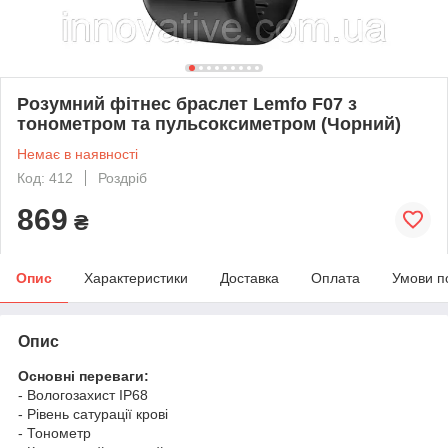
Розумний фітнес браслет Lemfo F07 з
тонометром та пульсоксиметром (Чорний)
Немає в наявності
Код: 412
Роздріб
869
₴
Опис
Характеристики
Доставка
Оплата
Умови п
Опис
Основні переваги:
- Вологозахист IP68
- Рівень сатурації крові
- Тонометр