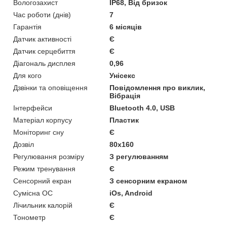
Вологозахист
IP68, Від бризок
Час роботи (днів)
7
Гарантія
6 місяців
Датчик активності
Є
Датчик серцебиття
Є
Діагональ дисплея
0,96
Для кого
Унісекс
Дзвінки та оповіщення
Повідомлення про виклик,
Вібрація
Інтерфейси
Bluetooth 4.0, USB
Матеріал корпусу
Пластик
Моніторинг сну
Є
Дозвіл
80x160
Регулювання розміру
З регулюванням
Режим тренування
Є
Сенсорний екран
З сенсорним екраном
Сумісна ОС
iOs, Android
Лічильник калорій
Є
Тонометр
Є