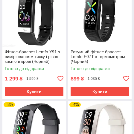
Фітнес-браслет Lemfo Y91 з
Розумний фітнес браслет
вимірюванням тиску і рівня
Lemfo F07T з термометром
кисню в крові (Чорний)
(Чорний)
Готово до відправки
Готово до відправки
1 299
899
₴
₴
1 599 ₴
1 035 ₴
Купити
Купити
–8%
–4%