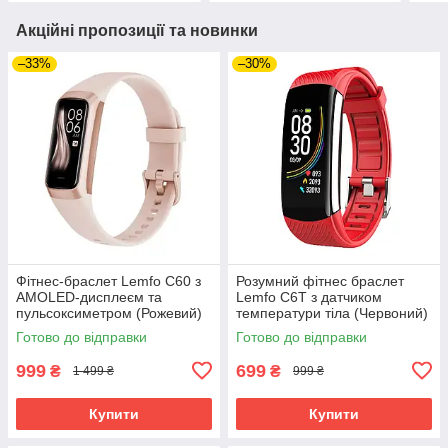
Акційні пропозиції та новинки
–33%
–30%
Фітнес-браслет Lemfo C60 з
Розумний фітнес браслет
AMOLED-дисплеєм та
Lemfo C6T з датчиком
пульсоксиметром (Рожевий)
температури тіла (Червоний)
Готово до відправки
Готово до відправки
999
699
₴
₴
1 499 ₴
999 ₴
Купити
Купити