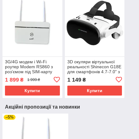
3G/4G модем і Wi-Fi
3D окуляри віртуальної
роутер Modem RS860 з
реальності Shinecon G18E
роз’ємом під SIM-карту
для смартфонів 4.7-7.0" з
(Білий)
вбудованими
1 899
1 149
₴
₴
1 999 ₴
навушниками (Білий)
Купити
Купити
Акційні пропозиції та новинки
–5%