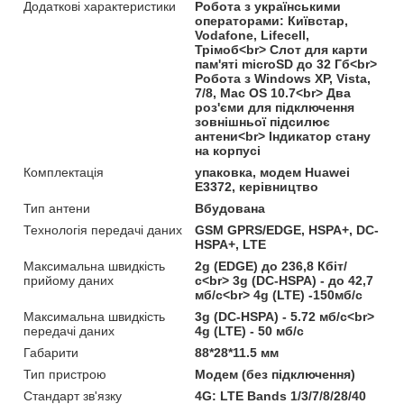
Додаткові характеристики
Робота з українськими
операторами: Київстар,
Vodafone, Lifecell,
Трімоб<br> Слот для карти
пам'яті microSD до 32 Гб<br>
Робота з Windows XP, Vista,
7/8, Mac OS 10.7<br> Два
роз'єми для підключення
зовнішньої підсилює
антени<br> Індикатор стану
на корпусі
Комплектація
упаковка, модем Huawei
E3372, керівництво
Тип антени
Вбудована
Технологія передачі даних
GSM GPRS/EDGE, HSPA+, DC-
HSPA+, LTE
Максимальна швидкість
2g (EDGE) до 236,8 Кбіт/
прийому даних
с<br> 3g (DC-HSPA) - до 42,7
мб/c<br> 4g (LTE) -150мб/c
Максимальна швидкість
3g (DC-HSPA) - 5.72 мб/c<br>
передачі даних
4g (LTE) - 50 мб/c
Габарити
88*28*11.5 мм
Тип пристрою
Модем (без підключення)
Стандарт зв'язку
4G: LTE Bands 1/3/7/8/28/40