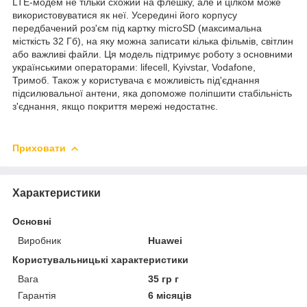
LTE-модем не тільки схожий на флешку, але й цілком може
використовуватися як неї. Усередині його корпусу
передбачений роз'єм під картку microSD (максимальна
місткість 32 Гб), на яку можна записати кілька фільмів, світлин
або важливі файли. Ця модель підтримує роботу з основними
українськими операторами: lifecell, Kyivstar, Vodafone,
Тримоб. Також у користувача є можливість під'єднання
підсилювальної антени, яка допоможе поліпшити стабільність
з'єднання, якщо покриття мережі недостатнє.
Приховати
Характеристики
Основні
Виробник
Huawei
Користувальницькі характеристики
Вага
35 гр г
Гарантія
6 місяців