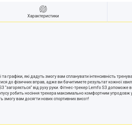
Характеристики
і та графіки, які дадуть змогу вам спланувати інтенсивність трену
ися до фізичних вправ, адже ви бачитимете результат кожної хвил
S3 "загоряється" від руху руки. Фітнес-трекер Lemfo S3 допоможе в
орпусу робить носіння трекера максимально комфортним упродовж ус
ь змогу вам досягти нових спортивних висот!