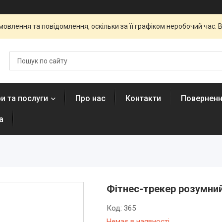
овлення та повідомлення, оскільки за її графіком неробочий час
и та послуги
Про нас
Контакти
Поверненн
а
Фітнес-трекер розумний
Код:
365
Немає в наявності