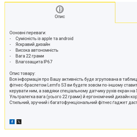
Опис
Основні переваги:
- Сумісність із apple та android
- Яскравий дизайн
- Висока автономність
- Вага 22 грами
- Влагозащита IP67
Опис товару:
Вся інформація про Вашу активність буде згрупована в таблиц
фітнес-браслетом Lemfo S3 ви будете зовсім по-іншому ставит
керувати ним, а завдяки спеціальному датчику рухів екран на 
Ультралегка вага (усього 22 грами) й ергономічний дизайн к
Стильний, зручний і багатофункціональний фітнес ґаджет даст