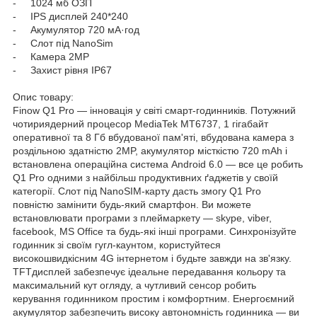
- 1024 мб ОЗП
- IPS дисплей 240*240
- Акумулятор 720 мА·год
- Слот під NanoSim
- Камера 2MP
- Захист рівня IP67
Опис товару:
Finow Q1 Pro — інновація у світі смарт-годинників. Потужний
чотириядерний процесор MediaTek MT6737, 1 гігабайт
оперативної та 8 Гб вбудованої пам'яті, вбудована камера з
роздільною здатністю 2MP, акумулятор місткістю 720 mAh і
встановлена операційна система Android 6.0 — все це робить
Q1 Pro одними з найбільш продуктивних ґаджетів у своїй
категорії. Слот під NanoSIM-карту дасть змогу Q1 Pro
повністю замінити будь-який смартфон. Ви можете
встановлювати програми з плеймаркету — skype, viber,
facebook, MS Office та будь-які інші програми. Синхронізуйте
годинник зі своїм гугл-каунтом, користуйтеся
високошвидкісним 4G інтернетом і будьте завжди на зв'язку.
TFTдисплей забезпечує ідеальне передавання кольору та
максимальний кут огляду, а чутливий сенсор робить
керування годинником простим і комфортним. Енергоємний
акумулятор забезпечить високу автономність годинника — ви