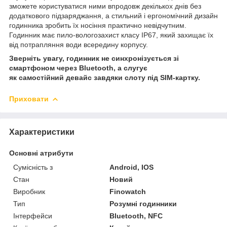
зможете користуватися ними впродовж декількох днів без
додаткового підзаряджання, а стильний і ергономічний дизайн
годинника зробить їх носіння практично невідчутним.
Годинник має пило-вологозахист класу IP67, який захищає їх
від потрапляння води всередину корпусу.
Зверніть увагу, годинник не синхронізується зі
смартфоном через Bluetooth, а слугує
як самостійний девайс завдяки слоту під SIM-картку.
Приховати
Характеристики
Основні атрибути
Сумісність з
Android, IOS
Стан
Новий
Виробник
Finowatch
Тип
Розумні годинники
Інтерфейси
Bluetooth, NFC