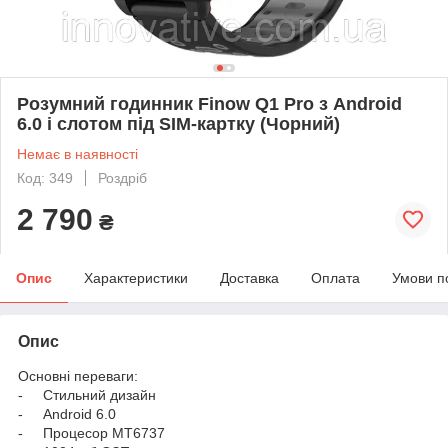
Розумний годинник Finow Q1 Pro з Android
6.0 і слотом під SIM-картку (Чорний)
Немає в наявності
Код: 349
Роздріб
2 790
₴
Опис
Характеристики
Доставка
Оплата
Умови п
Опис
Основні переваги:
- Стильний дизайн
- Android 6.0
- Процесор MT6737