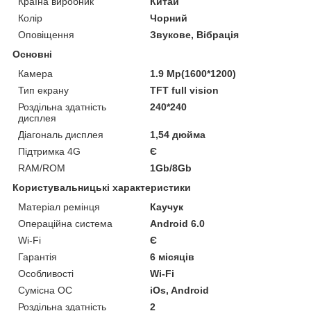
Країна виробник
Китай
Колір
Чорний
Оповіщення
Звукове, Вібрація
Основні
Камера
1.9 Mp(1600*1200)
Тип екрану
TFT full vision
Роздільна здатність
240*240
дисплея
Діагональ дисплея
1,54 дюйма
Підтримка 4G
Є
RAM/ROM
1Gb/8Gb
Користувальницькі характеристики
Матеріал ремінця
Каучук
Операційна система
Android 6.0
Wi-Fi
Є
Гарантія
6 місяців
Особливості
Wi-Fi
Сумісна ОС
iOs, Android
Роздільна здатність
2