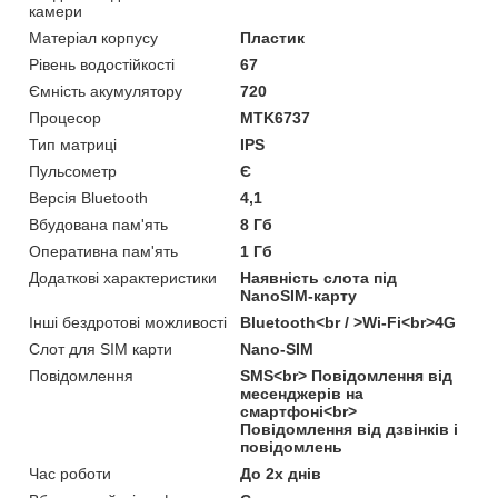
камери
Матеріал корпусу
Пластик
Рівень водостійкості
67
Ємність акумулятору
720
Процесор
MTK6737
Тип матриці
IPS
Пульсометр
Є
Версія Bluetooth
4,1
Вбудована пам'ять
8 Гб
Оперативна пам'ять
1 Гб
Додаткові характеристики
Наявність слота під
NanoSIM-карту
Інші бездротові можливості
Bluetooth<br / >Wi-Fi<br>4G
Слот для SIM карти
Nano-SIM
Повідомлення
SMS<br> Повідомлення від
месенджерів на
смартфоні<br>
Повідомлення від дзвінків і
повідомлень
Час роботи
До 2х днів