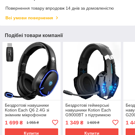
Повернення товару впродовж 14 днів за домовленістю
Всі умови повернення
Подібні товари компанії
Бездротові навушники
Бездротові геймерські
Безд
Kotion Each Q6 2.4G зі
навушники Kotion Each
наву
знімним мікрофоном
G9000BT з підтримкою
G200
(Чорно-синій)
об'ємного звуку 7.1 Stereo
мікр
1 699
1 349
1 4
₴
₴
1 955 ₴
1 609 ₴
Sound (Чорно-синій)
черв
Купити
Купити