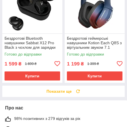
Бездротові Bluetooth
Бездротові геймерські
навушники Sabbat X12 Pro
навушники Kotion Each Q8S з
Black з чохлом для зарядки
віртуальним звуком 7.1
750 мАг (Чорний)
(Червоно-синій)
Готово до відправки
Готово до відправки
1 599
1 199
₴
₴
1 899 ₴
1 399 ₴
Купити
Купити
Показати ще
Про нас
98% позитивних з 279 відгуків за рік