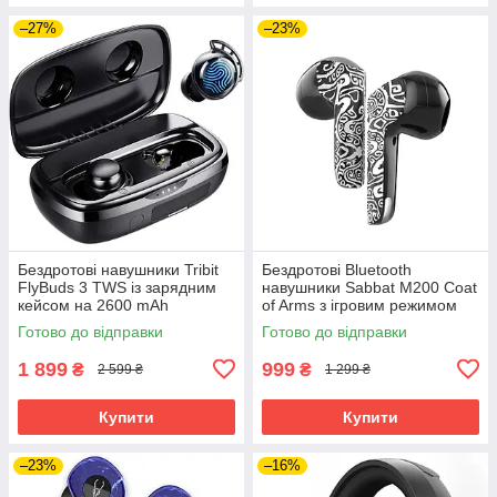
–27%
–23%
Бездротові навушники Tribit
Бездротові Bluetooth
FlyBuds 3 TWS із зарядним
навушники Sabbat M200 Coat
кейсом на 2600 mAh
of Arms з ігровим режимом
(Чорний)
(Чорно-білий)
Готово до відправки
Готово до відправки
1 899
999
₴
₴
2 599 ₴
1 299 ₴
Купити
Купити
–23%
–16%