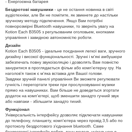
- Енергоємна батарея
Бездротові навушники
- це не остання новинка в світі
аудіотехніки, але Ви не помітите, як звикнете до настільки
зручному методу підключення. Якщо Вам потрібні
повнорозмірні Bluetooth навушники, то зверніть увагу на
Kotion Each B3505 з регульованим оголовьем, кнопками
управління і завидною автономністю роботи.
Дизайн
Kotion Each B3505 - ідеальне поєднання легкої ваги, зручного
дизайну і високої функціональності. Зручні і м'які амбушюри
забезпечать повну звукоізоляцію і дозволять Вам повністю
зануритися в проглядається фільм або комп'ютерну гру. На
наголов'я також є м'яка вставка для Вашої голови.
Завдяки зручній панелі управління Ви зможете регулювати
гучність і перегортати треки при прослуховуванні музики
прямо на навушниках. Вам більше не доведеться згортати
додаток на комп'ютері, щоб зменшити занадто гучний звук
або навпаки - збільшити занадто тихий.
Функціонал
Універсальність інтерфейсу дозволяє підключати навушники
до телефону, планшету, комп'ютера через провід 3,5 або по
протоколу бездротового з'єднання bluetooth. Саме
бездротової інтерфейс робить дану модель унікальною в