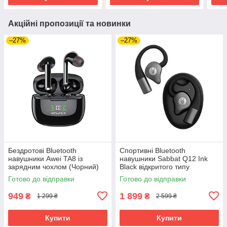
Акційні пропозиції та новинки
–27%
–27%
Бездротові Bluetooth
Спортивні Bluetooth
навушники Awei TA8 із
навушники Sabbat Q12 Ink
зарядним чохлом (Чорний)
Black відкритого типу
(Чорний)
Готово до відправки
Готово до відправки
949
1 899
₴
₴
1 299 ₴
2 599 ₴
Купити
Купити