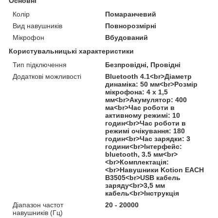
Основні
Колір
Помаранчевий
Вид навушників
Повнорозмірні
Мікрофон
Вбудований
Користувальницькі характеристики
Тип підключення
Безпровідні, Провідні
Додаткові можливості
Bluetooth 4.1<br>Діаметр
динаміка: 50 мм<br>Розмір
мікрофона: 4 х 1,5
мм<br>Акумулятор: 400
ма<br>Час роботи в
активному режимі: 10
годин<br>Час роботи в
режимі очікування: 180
годин<br>Час зарядки: 3
години<br>Інтерфейс:
bluetooth, 3.5 мм<br>
<br>Комплектація:
<br>Навушники Kotion EACH
B3505<br>USB кабель
заряду<br>3,5 мм
кабель<br>Інструкція
Діапазон частот
20 - 20000
навушників (Гц)