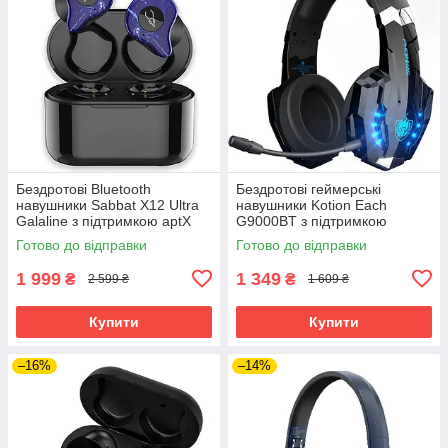
Бездротові Bluetooth
Бездротові геймерські
навушники Sabbat X12 Ultra
навушники Kotion Each
Galaline з підтримкою aptX
G9000BT з підтримкою
(Синій)
об'ємного звуку 7.1 Stereo
Готово до відправки
Готово до відправки
Sound (Чорно-синій)
1 999
1 349
₴
₴
2 599 ₴
1 609 ₴
Купити
Купити
–16%
–14%