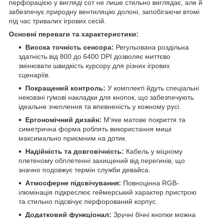
перфорацією у вигляді сот не лише стильно виглядає, але й
забезпечує природну вентиляцію долоні, запобігаючи втомі
під час тривалих ігрових сесій.
Основні переваги та характеристики:
Висока точність сенсора:
Регульована роздільна
здатність від 800 до 6400 DPI дозволяє миттєво
змінювати швидкість курсору для різних ігрових
сценаріїв.
Покращений контроль:
У комплекті йдуть спеціальні
нековзні гумові накладки для кнопок, що забезпечують
ідеальне зчеплення та впевненість у кожному русі.
Ергономічний дизайн:
М'яке матове покриття та
симетрична форма роблять використання миші
максимально приємним на дотик.
Надійність та довговічність:
Кабель у міцному
плетеному обплетенні захищений від перегинів, що
значно подовжує термін служби девайса.
Атмосферне підсвічування:
Повноцінна RGB-
ілюмінація підкреслює геймерський характер пристрою
та стильно підсвічує перфорований корпус.
Додатковий функціонал:
Зручні бічні кнопки можна