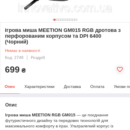
Ігрова миша MEETION GM015 RGB дротова з
перфорованим корпусом та DPI 6400
(Чорний)
Немає в наявності
Код: 2748
Роздріб
699
₴
Опис
Характеристики
Доставка
Оплата
Умови п
Опис
Ігрова миша MEETION RGB GM015
— це поєднання
футуристичного дизайну та передових технологій для
максимального комфорту в іграх. Ультралегкий корпус із