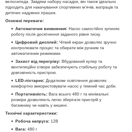
велосипеда. Завдяки набору насадок, він також ідеально
підходить для накачування спортивних м'ячів, матраців та
дитячих надувних іграшок.
Основні переваги:
Автоматичне вимкнення:
Насос самостійно зупиняє
роботу після досягнення заданого рівня тиску.
Цифровий дисплей:
Чіткий екран дозволяє зручно
контролювати процес та обирати між ручним та
автоматичним режимами.
Захист від перегріву:
Вбудований кулер та
вентиляційні отвори забезпечують стабільну роботу та
довговічність пристрою.
LED-ліхтарик:
Додаткове освітлення дозволяє
комфортно використовувати насос у темний час доби.
Портативність:
Вага всього 480 г та мінімальні
розміри дозволяють легко зберігати пристрій у
багажнику чи навіть у кишені.
Технічні характеристики:
Робоча напруга:
12В
Вага:
480 г