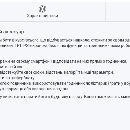
Характеристики
ий аксесуар
м бути в курсі всього, що відбувається навколо, стежити за своїм з
 великим TFT IPS-екраном, безліччю функцій та тривалим часом робо
рами на своєму смартфоні і відповідати на них прямо з годинника.
ити свій сон.
ідстежуйте свої кроки, відстань, калорії та інші параметри.
стилів циферблату.
ою годинника, використовувати годинник як ліхтарик і грати у вбу
у інформації або виконання завдань.
ому ви можете носити його в будь-яку погоду. Вони також мають ємни