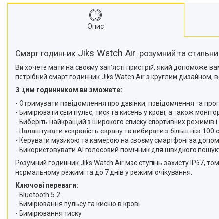
Опис
Jiks Watch Air
Смарт годинник
: розумний та стильн
Ви хочете мати на своєму зап'ясті пристрій, який допоможе ва
потрібний смарт годинник Jiks Watch Air з круглим дизайном,
З цим годинником ви зможете:
- Отримувати повідомлення про дзвінки, повідомлення та прог
- Вимірювати свій пульс, тиск та кисень у крові, а також монітор
- Виберіть найкращий з широкого списку спортивних режимів і в
- Налаштувати яскравість екрану та вибирати з більш ніж 100 
- Керувати музикою та камерою на своєму смартфоні за допомог
- Використовувати AI голосовий помічник для швидкого пошук
Розумний годинник Jiks Watch Air має ступінь захисту IP67, т
нормальному режимі та до 7 днів у режимі очікування.
Ключові переваги:
- Bluetooth 5.2
- Вимірювання пульсу та кисню в крові
- Вимірювання тиску