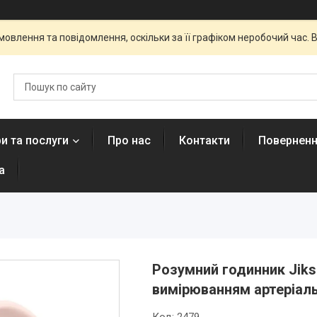
овлення та повідомлення, оскільки за її графіком неробочий час
и та послуги
Про нас
Контакти
Поверненн
а
Розумний годинник Jiks
вимірюванням артеріаль