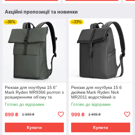
Акційні пропозиції та новинки
–36%
–33%
Рюкзак для ноутбука 15.6”
Рюкзак для ноутбука 15.6
Mark Ryden MR9366 ролтоп з
дюймів Mark Ryden Nick
розширенням об'єму та
MR2011 водостійкий із
захистом від вологи
зовнішніми кишенями
Готово до відправки
Готово до відправки
(Зелений)
(Чорний)
899
999
₴
₴
1 399 ₴
1 495 ₴
Купити
Купити