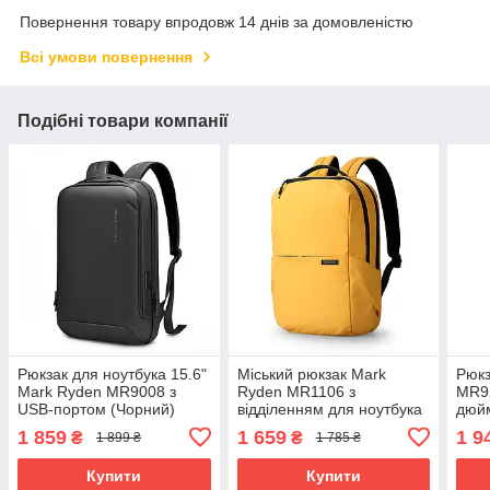
Повернення товару впродовж 14 днів за домовленістю
Всі умови повернення
Подібні товари компанії
Рюкзак для ноутбука 15.6"
Міський рюкзак Mark
Рюкз
Mark Ryden MR9008 з
Ryden MR1106 з
MR91
USB-портом (Чорний)
відділенням для ноутбука
дюйм
15,6" та планшета
та U
1 859
1 659
1 9
₴
₴
1 899 ₴
1 785 ₴
(Жовтий)
Купити
Купити