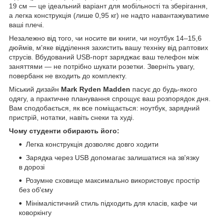
19 см — це ідеальний варіант для мобільності та зберігання,
а легка конструкція (лише 0,95 кг) не надто навантажуватиме
ваші плечі.
Незалежно від того, чи носите ви книги, чи ноутбук 14–15,6
дюймів, м'яке відділення захистить вашу техніку від раптових
струсів. Вбудований USB-порт заряджає ваш телефон між
заняттями — не потрібно шукати розетки. Зверніть увагу,
повербанк не входить до комплекту.
Міський дизайн
Mark Ryden Madden
пасує до будь-якого
одягу, а практичне планування спрощує ваш розпорядок дня.
Вам сподобається, як все поміщається: ноутбук, зарядний
пристрій, нотатки, навіть снеки та худі.
Чому студенти обирають його:
Легка конструкція дозволяє довго ходити
Зарядка через USB допомагає залишатися на зв'язку
в дорозі
Розумне сховище максимально використовує простір
без об'єму
Мінімалістичний стиль підходить для класів, кафе чи
коворкінгу