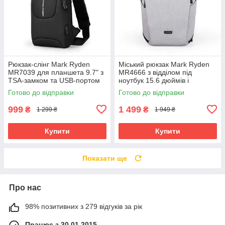
Рюкзак-слінг Mark Ryden
Міський рюкзак Mark Ryden
MR7039 для планшета 9.7" з
MR4666 з відділом під
TSA-замком та USB-портом
ноутбук 15.6 дюймів і
(Чорний)
планшет (Сірий)
Готово до відправки
Готово до відправки
999
1 499
₴
₴
1 299 ₴
1 949 ₴
Купити
Купити
Показати ще
Про нас
98% позитивних з 279 відгуків за рік
Працює з 30.01.2015