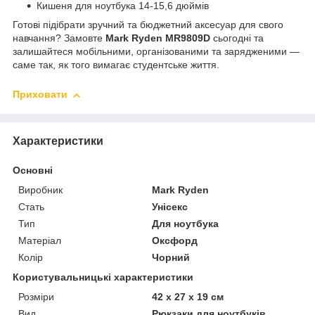
Кишеня для ноутбука 14-15,6 дюймів
Готові підібрати зручний та бюджетний аксесуар для свого
навчання? Замовте
Mark Ryden MR9809D
сьогодні та
залишайтеся мобільними, організованими та зарядженими —
саме так, як того вимагає студентське життя.
Приховати
Характеристики
Основні
Виробник
Mark Ryden
Стать
Унісекс
Тип
Для ноутбука
Матеріал
Оксфорд
Колір
Чорний
Користувальницькі характеристики
Розміри
42 х 27 х 19 см
Вид
Рюкзаки для ноутбуків