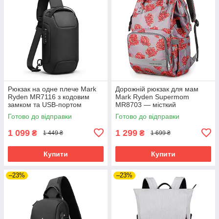
Рюкзак на одне плече Mark
Дорожній рюкзак для мам
Ryden MR7116 з кодовим
Mark Ryden Supermom
замком та USB-портом
MR8703 — місткий
(Чорний)
органайзер для подорожей з
Готово до відправки
Готово до відправки
дитиною (Червоний)
1 099
1 299
₴
₴
1 449 ₴
1 699 ₴
Купити
Купити
–23%
–23%