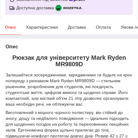
Доступна доставка
Опис
Характеристики
Доставка
Оплата
Умови п
Опис
Рюкзак для університету Mark Ryden
MR9809D
Залишайтеся зосередженими, зарядженими та будьте на крок
попереду з рюкзаком Mark Ryden MR9809D — стильним
рішенням, розробленим для студентів, які поєднують
студентське життя, цифрові вимоги та щоденні справи. Його
компактний, але місткий об'єм 21 літр дозволяє організувати
ваші необхідні речі, не обтяжуючи вас.
Виготовлений з міцного чорного поліестеру, він стійкий до
зносу, дощу та недбалого поводження — ідеально підходить
для щоденних поїздок на роботу та переповнених лекційних
залів. Ергономічна форма щільно прилягає до тіла,
підвищуючи комфорт протягом довгих днів. Розмір 42 x 27 x