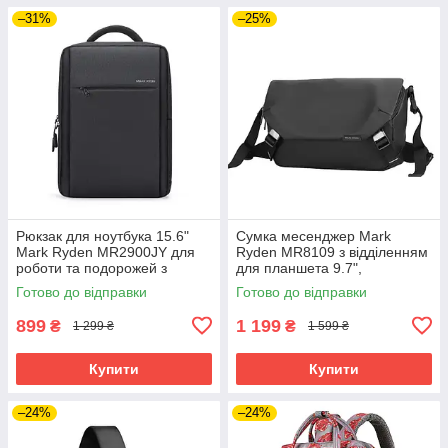
–31%
–25%
Рюкзак для ноутбука 15.6"
Сумка месенджер Mark
Mark Ryden MR2900JY для
Ryden MR8109 з відділенням
роботи та подорожей з
для планшета 9.7",
захистом від води (Чорний)
технологією Free Rotation та
Готово до відправки
Готово до відправки
захистом від вологи (Чорний)
899
1 199
₴
₴
1 299 ₴
1 599 ₴
Купити
Купити
–24%
–24%