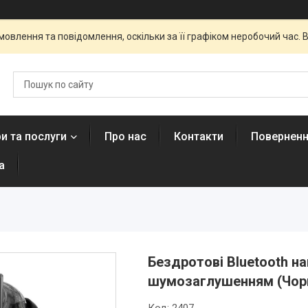
овлення та повідомлення, оскільки за її графіком неробочий час
и та послуги
Про нас
Контакти
Поверненн
а
Бездротові Bluetooth н
шумозаглушенням (Чор