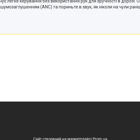
ує легке керування без використання рук для зручності в дорозі. О
шумозаглушенням (ANC) та пориньте в звук, як ніколи на чули рані
Сайт створений на маркетплейсі
Prom.ua