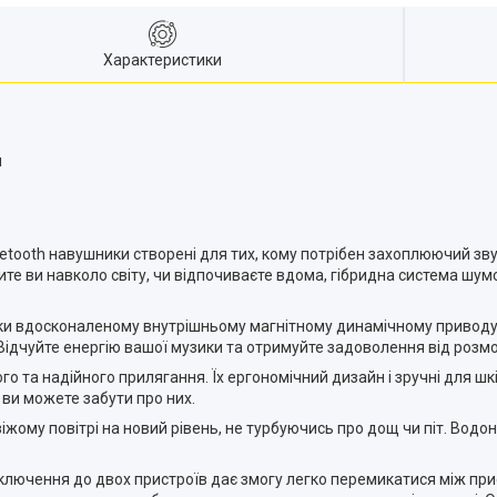
Характеристики
м
luetooth навушники створені для тих, кому потрібен захоплюючий 
етите ви навколо світу, чи відпочиваєте вдома, гібридна система ш
вдяки вдосконаленому внутрішньому магнітному динамічному приводу
и. Відчуйте енергію вашої музики та отримуйте задоволення від розм
о та надійного прилягання. Їх ергономічний дизайн і зручні для шк
 ви можете забути про них.
іжому повітрі на новий рівень, не турбуючись про дощ чи піт. Водо
ідключення до двох пристроїв дає змогу легко перемикатися між при