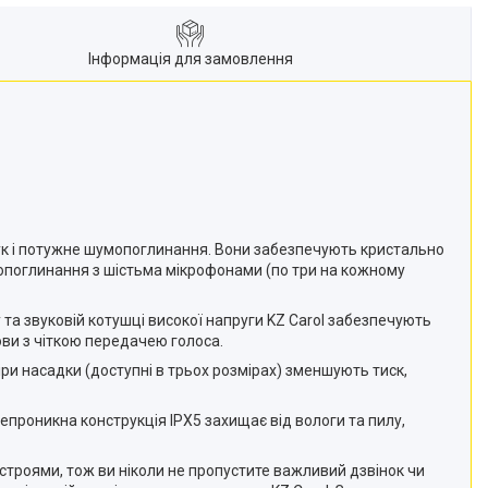
Інформація для замовлення
звук і потужне шумопоглинання. Вони забезпечують кристально
умопоглинання з шістьма мікрофонами (по три на кожному
 та звуковій котушці високої напруги KZ Carol забезпечують
ови з чіткою передачею голоса.
іри насадки (доступні в трьох розмірах) зменшують тиск,
непроникна конструкція IPX5 захищає від вологи та пилу,
строями, тож ви ніколи не пропустите важливий дзвінок чи