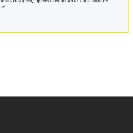
новіть свій досвід прослуховування з KZ Carol. Замовте
ше!