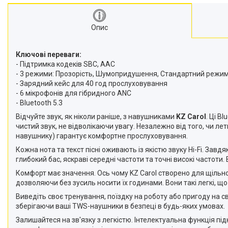
Опис
Ключові переваги:
- Підтримка кодеків SBC, AAC
- 3 режими: Прозорість, Шумопридушення, Стандартний режи
- Зарядний кейс для 40 год прослуховування
- 6 мікрофонів для гібридного ANC
- Bluetooth 5.3
Відчуйте звук, як ніколи раніше, з навушниками
KZ Carol
. Ці B
чистий звук, не відволікаючи увагу. Незалежно від того, чи л
навушнику) гарантує комфортне прослуховування.
Кожна нота та текст пісні оживають із якістю звуку Hi-Fi. За
глибокий бас, яскраві середні частоти та точні високі частот
Комфорт має значення. Ось чому KZ Carol створено для щільног
дозволяючи без зусиль носити їх годинами. Вони такі легкі, що
Виведіть своє тренування, поїздку на роботу або пригоду на св
зберігаючи ваші TWS-наушники в безпеці в будь-яких умовах.
Залишайтеся на зв'язку з легкістю. Інтелектуальна функція п