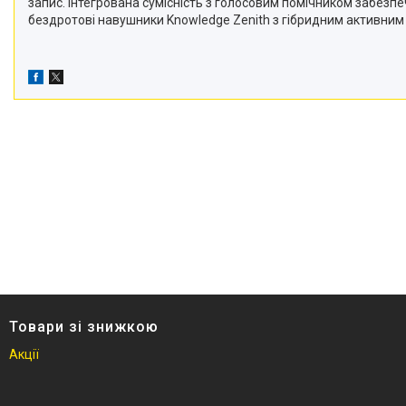
запис. Інтегрована сумісність з голосовим помічником забезпеч
бездротові навушники Knowledge Zenith з гібридним активним 
Товари зі знижкою
Акції