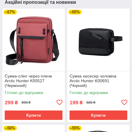
Акційні пропозиції та новинки
–67%
–65%
Сумка-слінг через плече
Сумка несесер чоловіча
Arctic Hunter K00527
Arctic Hunter K00691
(Червоний)
(Чорний)
Готово до відправки
Готово до відправки
299
199
₴
₴
899 ₴
565 ₴
Купити
Купити
–56%
–55%