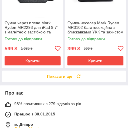
Сумка через плече Mark
Сумка-несесер Mark Ryden
Ryden MR2293 для iPad 9.7”
MR3102 багатосекційна з
з магнітною застібкою та
блискавками YKK та захистом
захистом від вологи (Сірий)
від вологи (Чорний)
Готово до відправки
Готово до відправки
599
399
₴
₴
1 035 ₴
599 ₴
Купити
Купити
Показати ще
Про нас
98% позитивних з 279 відгуків за рік
Працює з 30.01.2015
м. Дніпро