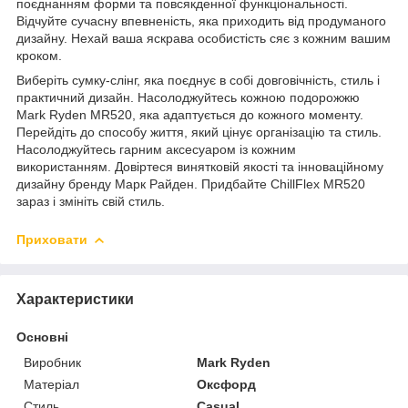
поєднанням форми та повсякденної функціональності.
Відчуйте сучасну впевненість, яка приходить від продуманого
дизайну. Нехай ваша яскрава особистість сяє з кожним вашим
кроком.
Виберіть сумку-слінг, яка поєднує в собі довговічність, стиль і
практичний дизайн. Насолоджуйтесь кожною подорожжю
Mark Ryden MR520, яка адаптується до кожного моменту.
Перейдіть до способу життя, який цінує організацію та стиль.
Насолоджуйтесь гарним аксесуаром із кожним
використанням. Довіртеся винятковій якості та інноваційному
дизайну бренду Марк Райден. Придбайте ChillFlex MR520
зараз і змініть свій стиль.
Приховати
Характеристики
Основні
Виробник
Mark Ryden
Матеріал
Оксфорд
Стиль
Casual