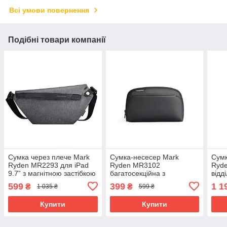
Всі умови повернення
Подібні товари компанії
Сумка через плече Mark
Сумка-несесер Mark
Сум
Ryden MR2293 для iPad
Ryden MR3102
Ryd
9.7” з магнітною застібкою
багатосекційна з
відд
та захистом від вологи
блискавками YKK та
9.7"
599
399
1 1
₴
₴
1 035 ₴
599 ₴
(Сірий)
захистом від вологи
Rota
(Чорний)
воло
Купити
Купити