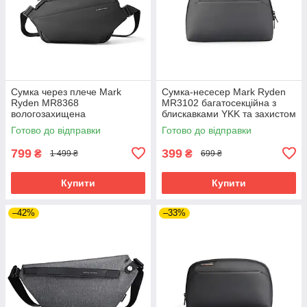
Сумка через плече Mark
Сумка-несесер Mark Ryden
Ryden MR8368
MR3102 багатосекційна з
вологозахищена
блискавками YKK та захистом
багатосекційна з
від вологи (Сірий)
Готово до відправки
Готово до відправки
органайзером (Чорний)
799
399
₴
₴
1 499 ₴
699 ₴
Купити
Купити
–42%
–33%