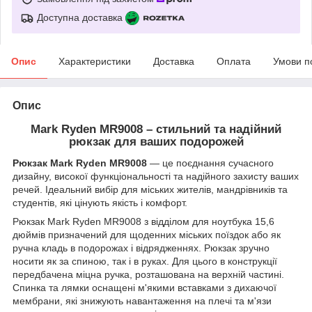
Доступна доставка
Опис
Характеристики
Доставка
Оплата
Умови п
Опис
Mark Ryden MR9008 – стильний та надійний
рюкзак для ваших подорожей
Рюкзак Mark Ryden MR9008
— це поєднання сучасного
дизайну, високої функціональності та надійного захисту ваших
речей. Ідеальний вибір для міських жителів, мандрівників та
студентів, які цінують якість і комфорт.
Рюкзак Mark Ryden MR9008 з відділом для ноутбука 15,6
дюймів призначений для щоденних міських поїздок або як
ручна кладь в подорожах і відрядженнях. Рюкзак зручно
носити як за спиною, так і в руках. Для цього в конструкції
передбачена міцна ручка, розташована на верхній частині.
Спинка та лямки оснащені м'якими вставками з дихаючої
мембрани, які знижують навантаження на плечі та м'язи