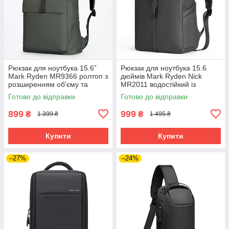
Рюкзак для ноутбука 15.6”
Рюкзак для ноутбука 15.6
Mark Ryden MR9366 ролтоп з
дюймів Mark Ryden Nick
розширенням об'єму та
MR2011 водостійкий із
захистом від вологи
зовнішніми кишенями
Готово до відправки
Готово до відправки
(Зелений)
(Чорний)
899
999
₴
₴
1 399 ₴
1 495 ₴
Купити
Купити
–27%
–24%