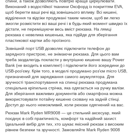
спини, а також дозволяють повітрю краще циркулювати.
Виконаний з водостійкої тканини Оксфорд із покриттям EVA,
щоб берегти ваші речі від зовнішнього впливу. Всі кишені,
відділення та відсіки продумані таким чином, щоб ви легко
змогли розмістити всі ваші речі і в будь-який момент швидко їх
дістати, не перемішуючи весь вміст рюкзака. На лямці
рюкзака є невелика кишенька, яка підійде для зберігання
пластикової картки або проїзного.
Зовнішній порт USB дозволяє підключити телефон до
зарядного пристрою, не знімаючи рюкзака. Для цього вам
треба заздалегідь покласти у внутрішню кишеню вашу Power
Bank (не входить в комплект) і підключити його зсередини до
USB-роз'єму. Крім того, в моделі продумано роз'єм micro USB,
призначений для заряджання самого акумулятора. Для
зручності транспортування на спинці рюкзака продумана
спеціальна кріпильна стрічка, яка одягається на ручку валізи.
Для зберігання важливих документів або смартфона можна
використовувати потайну кишеню сховану на задній стінці.
Доступ до нього неможливий, коли рюкзак одягнений на вас.
Рюкзак Mark Ryden MR9008 — це стильний аксесуар, який
поєднує в собі практичність, комфорт та надійний захист.
Ідеальний вибір для тих, хто шукає якісний рюкзак з високим
рівнем безпеки та зручності. Замовляйте Mark Ryden 9008