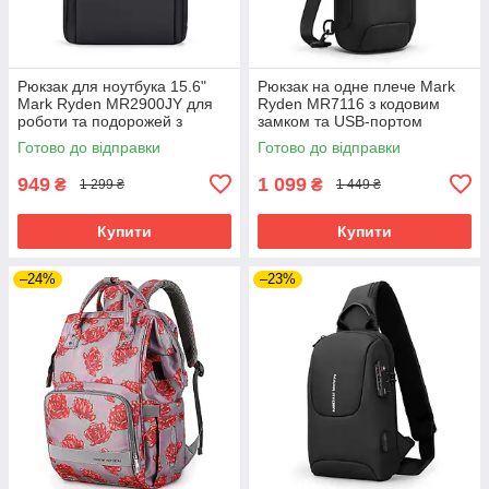
Рюкзак для ноутбука 15.6"
Рюкзак на одне плече Mark
Mark Ryden MR2900JY для
Ryden MR7116 з кодовим
роботи та подорожей з
замком та USB-портом
захистом від води (Чорний)
(Чорний)
Готово до відправки
Готово до відправки
949
1 099
₴
₴
1 299 ₴
1 449 ₴
Купити
Купити
–24%
–23%