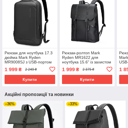
Рюкзак для ноутбука 17.3
Рюкзак-ролтоп Mark
Рюкз
дюйма Mark Ryden
Ryden MR1622 для
Mark
MR9008SJ з USB-портом
ноутбука 15.6" із захистом
USB-
(Чорний)
від вологи та USB-портом
1 999
1 999
1 8
₴
₴
2 249 ₴
2 375 ₴
(Чорний)
Купити
Купити
Акційні пропозиції та новинки
–36%
–33%