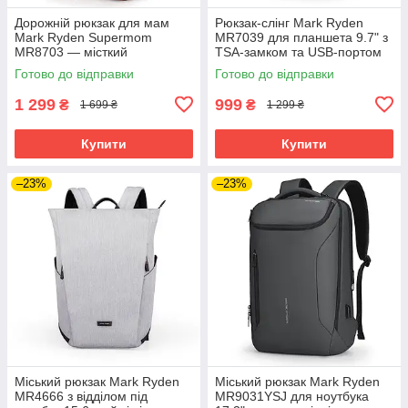
Дорожній рюкзак для мам
Рюкзак-слінг Mark Ryden
Mark Ryden Supermom
MR7039 для планшета 9.7" з
MR8703 — місткий
TSA-замком та USB-портом
органайзер для подорожей з
(Чорний)
Готово до відправки
Готово до відправки
дитиною (Червоний)
1 299
999
₴
₴
1 699 ₴
1 299 ₴
Купити
Купити
–23%
–23%
Міський рюкзак Mark Ryden
Міський рюкзак Mark Ryden
MR4666 з відділом під
MR9031YSJ для ноутбука