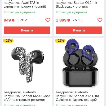
навушники Awei TA8 із
навушники Sabbat Q12 Ink
зарядним чохлом (Чорний)
Black відкритого типу
(Чорний)
Готово до відправки
Готово до відправки
949
1 899
₴
₴
1 299 ₴
2 599 ₴
Купити
Купити
–23%
–23%
Бездротові Bluetooth
Бездротові Bluetooth
навушники Sabbat M200 Coat
навушники Sabbat X12 Ultra
of Arms з ігровим режимом
Galaline з підтримкою aptX
(Чорно-білий)
(Синій)
Готово до відправки
Готово до відправки