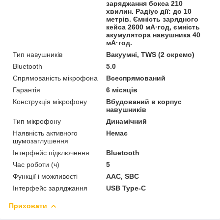
заряджання бокса 210
хвилин. Радіус дії: до 10
метрів. Ємність зарядного
кейса 2600 мА·год, ємність
акумулятора навушника 40
мА·год.
Тип навушників
Вакуумні, TWS (2 окремо)
Bluetooth
5.0
Спрямованість мікрофона
Всеспрямований
Гарантія
6 місяців
Конструкція мікрофону
Вбудований в корпус
навушників
Тип мікрофону
Динамічний
Наявність активного
Немає
шумозаглушення
Інтерфейс підключення
Bluetooth
Час роботи (ч)
5
Функції і можливості
AAC, SBC
Інтерфейс заряджання
USB Type-C
Приховати