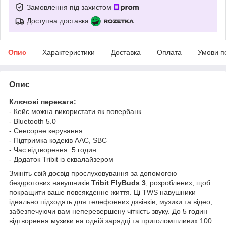
Замовлення під захистом
Доступна доставка
Опис
Характеристики
Доставка
Оплата
Умови п
Опис
Ключові переваги:
- Кейс можна використати як повербанк
- Bluetooth 5.0
- Сенсорне керування
- Підтримка кодеків AAC, SBC
- Час відтворення: 5 годин
- Додаток Tribit із еквалайзером
Змініть свій досвід прослуховування за допомогою
бездротових навушників
Tribit FlyBuds 3
, розроблених, щоб
покращити ваше повсякденне життя. Ці TWS навушники
ідеально підходять для телефонних дзвінків, музики та відео,
забезпечуючи вам неперевершену чіткість звуку. До 5 годин
відтворення музики на одній зарядці та приголомшливих 100