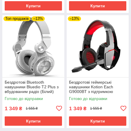
Купити
Купити
Топ продажів
–13%
–13%
Бездротові Bluetooth
Бездротові геймерські
навушники Bluedio T2 Plus з
навушники Kotion Each
вбудованим радіо (Білий)
G9000BT з підтримкою
об'ємного звуку 7.1 Stereo
Готово до відправки
Готово до відправки
Sound (Чорно-червоний)
1 349
1 349
₴
₴
1 555 ₴
1 555 ₴
Купити
Купити