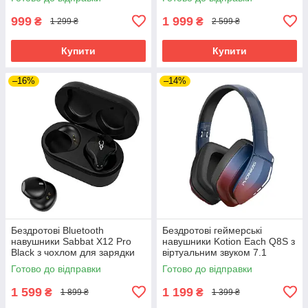
999
1 999
₴
₴
1 299 ₴
2 599 ₴
Купити
Купити
–16%
–14%
Бездротові Bluetooth
Бездротові геймерські
навушники Sabbat X12 Pro
навушники Kotion Each Q8S з
Black з чохлом для зарядки
віртуальним звуком 7.1
750 мАг (Чорний)
(Червоно-синій)
Готово до відправки
Готово до відправки
1 599
1 199
₴
₴
1 899 ₴
1 399 ₴