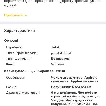
перший крок до неперевершеної подорожі у прослуховування
музики!
Приховати
Характеристики
Основні
Виробник
Tribit
Тип випромінювача
Динамічний
Тип підключення
Бездротові
Колір
Чорний
Користувальницькі характеристики
Особливості
Чохол-акумулятор, Android-
сумісність, Apple-сумісність
Розмір
Навушники: 6,5*3,5*3 см
Додаткові можливості
6 мм драйвера. Час роботи
в режимі дзвінків/музики: до
5 годин. Час заряджання
навушників: 90 хвилин. Час