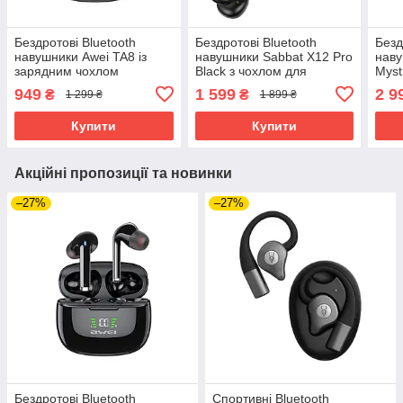
Бездротові Bluetooth
Бездротові Bluetooth
Безд
навушники Awei TA8 із
навушники Sabbat X12 Pro
наву
зарядним чохлом
Black з чохлом для
Myst
(Чорний)
зарядки 750 мАг (Чорний)
(Чор
949
1 599
2 9
₴
₴
1 299 ₴
1 899 ₴
Купити
Купити
Акційні пропозиції та новинки
–27%
–27%
Бездротові Bluetooth
Спортивні Bluetooth