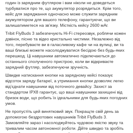
годин із зарядним футляром і вам ніколи не доведеться
турбуватися про те, що акумулятор розрядиться. Крім того,
кейс для заряджання одночасно може служити зарядним
акумулятором для вашого телефону, гарантуючи, що ви
залишатиметеся на зв’язку. Місткість кейсу 2600 мАг.
Tribit FlyBuds 3 забезпечують Hi-Fi стереозвук, роблячи кожен
дзвінок, пісню та відео кристально чистими. Незалежно від
того, перебуваєте ви в галасливому кафе чи на вулиці, ви та
ваші близькі можете насолоджуватися бесідою без будь-яких
перешкод. Ці навушники автоматично підключаються до
останнього сполученого пристрою, коли ви відкриваєте
зарядний футляр, забезпечуючи зручність.
Швидке натискання кнопки на зарядному кейсі показує
відсоток заряду батареї, а утримання кнопки дозволяє легко
від’єднати навушники від поточного девайсу. Захист за
стандартом IPX8 гарантує, що ваші навушники захищені від
бризок води, що робить їх ідеальними для будь-яких погодних
умов.
Не пропустіть цей винятковий звук. Покращте свій день за
допомогою бездротових навушників Tribit FlyBuds 3.
Замовляйте зараз і насолоджуйтесь чудовою якістю звуку та
тривалим часом автономної роботи. Дійте швидко та зробіть