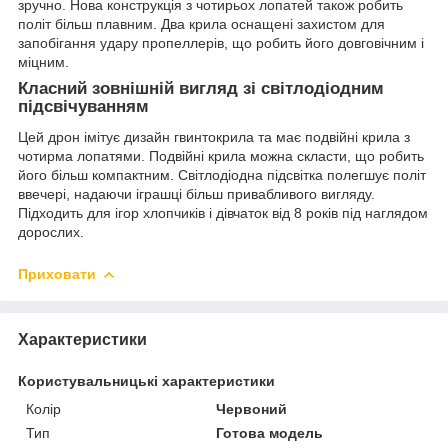
зручно. Нова конструкція з чотирьох лопатей також робить
політ більш плавним. Два крила оснащені захистом для
запобігання удару пропеллерів, що робить його довговічним і
міцним.
Класний зовнішній вигляд зі світлодіодним
підсвічуванням
Цей дрон імітує дизайн гвинтокрила та має подвійні крила з
чотирма лопатями. Подвійні крила можна скласти, що робить
його більш компактним. Світлодіодна підсвітка полегшує політ
ввечері, надаючи іграшці більш привабливого вигляду.
Підходить для ігор хлопчиків і дівчаток від 8 років під наглядом
дорослих.
Приховати
Характеристики
Користувальницькі характеристики
Колір
Червоний
Тип
Готова модель