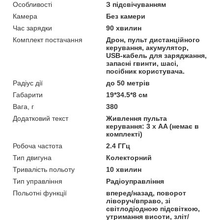
Особливості
З підсвічуванням
Камера
Без камери
Час зарядки
90 хвилин
Комплект постачання
Дрон, пульт дистанційного
керування, акумулятор,
USB-кабель для заряджання,
запасні гвинти, шасі,
посібник користувача.
Радіус дії
до 50 метрів
Габарити
19*34.5*8 см
Вага, г
380
Додатковий текст
Живлення пульта
керування: 3 х AA (немає в
комплекті)
Робоча частота
2.4 ГГц
Тип двигуна
Колекторний
Тривалість польоту
10 хвилин
Тип управління
Радіоуправління
Польотні функції
вперед/назад, поворот
ліворуч/вправо, зі
світлодіодною підсвіткою,
утримання висоти, зліт/