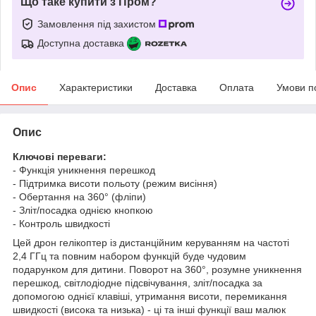
Що таке купити з Пром?
Замовлення під захистом
Доступна доставка
Опис
Характеристики
Доставка
Оплата
Умови п
Опис
Ключові переваги:
- Функція уникнення перешкод
- Підтримка висоти польоту (режим висіння)
- Обертання на 360° (фліпи)
- Зліт/посадка однією кнопкою
- Контроль швидкості
Цей дрон гелікоптер із дистанційним керуванням на частоті
2,4 ГГц та повним набором функцій буде чудовим
подарунком для дитини. Поворот на 360°, розумне уникнення
перешкод, світлодіодне підсвічування, зліт/посадка за
допомогою однієї клавіші, утримання висоти, перемикання
швидкості (висока та низька) - ці та інші функції ваш малюк