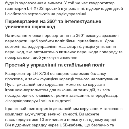
буде із задоволенням вивчати. У той же час квадрокоптер
гвинтокрил LH-X73S простий в управлінні, підходить для дітей
і любителів вертольотів на радіоуправлінні.
Перевертання на 360° та інтелектуальне
уникнення перешкод
Натискання кнопки перевертання на 360° виконує вражаючі
перевороти, щоб зробити політ більш привабливим. Дрон
вертоліт на радіоуправлінні має смарт функцію уникнення
перешкод, яка автоматично визначає перешкоди попереду та
повертається, щоб уникнути зіткнення.
Простий у управлінні та стабільний політ
Квадрокоптер LH-X73S оснащено системою балансу
гіроскопа, а також функцією корекції точного налаштування.
Пульт дистанційного керування може легко керувати
іграшкою-вертольотом для виконання таких дій, як зліт/
посадка однією клавішею, режим зависання, вперед/назад,
ліворуч/праворуч і зміна швидкості.
Іграшковий гвинтокрил із дистанційним керуванням включає в
комплекті акумулятор великої ємності. Ви можете
насолоджуватися 10 хвилинами польоту на одному заряді.
Він підтримує зарядку через USB-кабель, що безпечно та