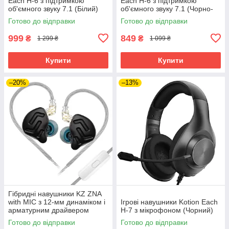
Each H-6 з підтримкою
Each H-6 з підтримкою
об'ємного звуку 7.1 (Білий)
об'ємного звуку 7.1 (Чорно-
червоний)
Готово до відправки
Готово до відправки
999
849
₴
₴
1 299 ₴
1 099 ₴
Купити
Купити
–20%
–13%
Гібридні навушники KZ ZNA
with MIC з 12-мм динаміком і
Ігрові навушники Kotion Each
арматурним драйвером
H-7 з мікрофоном (Чорний)
(Чорний)
Готово до відправки
Готово до відправки