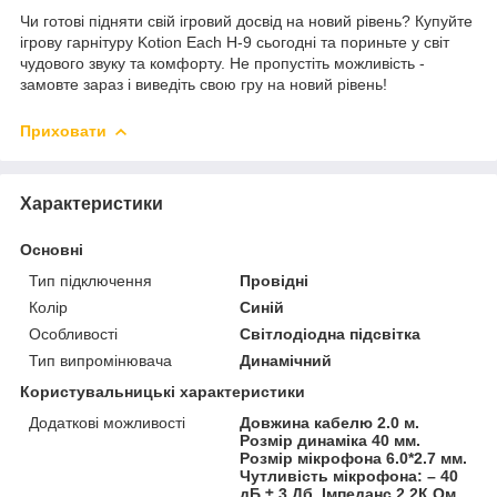
Чи готові підняти свій ігровий досвід на новий рівень? Купуйте
ігрову гарнітуру Kotion Each H-9 сьогодні та пориньте у світ
чудового звуку та комфорту. Не пропустіть можливість -
замовте зараз і виведіть свою гру на новий рівень!
Приховати
Характеристики
Основні
Тип підключення
Провідні
Колір
Синій
Особливості
Світлодіодна підсвітка
Тип випромінювача
Динамічний
Користувальницькі характеристики
Додаткові можливості
Довжина кабелю 2.0 м.
Розмір динаміка 40 мм.
Розмір мікрофона 6.0*2.7 мм.
Чутливість мікрофона: – 40
дБ ± 3 Дб. Імпеданс 2.2К Ом.