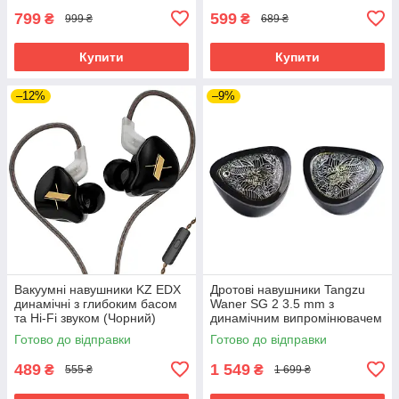
799
599
₴
₴
999 ₴
689 ₴
Купити
Купити
–12%
–9%
Вакуумні навушники KZ EDX
Дротові навушники Tangzu
динамічні з глибоким басом
Waner SG 2 3.5 mm з
та Hi-Fi звуком (Чорний)
динамічним випромінювачем
(Чорний)
Готово до відправки
Готово до відправки
489
1 549
₴
₴
555 ₴
1 699 ₴