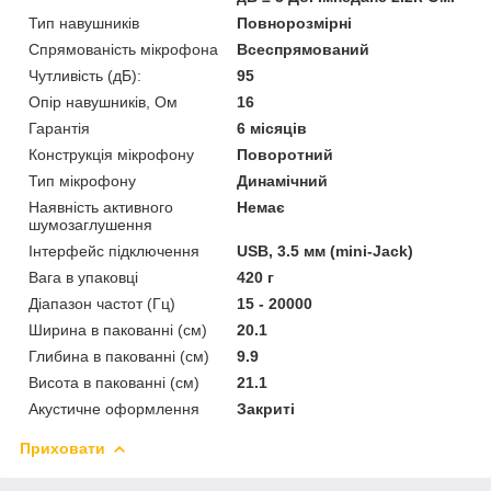
Тип навушників
Повнорозмірні
Спрямованість мікрофона
Всеспрямований
Чутливість (дБ):
95
Опір навушників, Ом
16
Гарантія
6 місяців
Конструкція мікрофону
Поворотний
Тип мікрофону
Динамічний
Наявність активного
Немає
шумозаглушення
Інтерфейс підключення
USB, 3.5 мм (mini-Jack)
Вага в упаковці
420 г
Діапазон частот (Гц)
15 - 20000
Ширина в пакованні (см)
20.1
Глибина в пакованні (см)
9.9
Висота в пакованні (см)
‎21.1
Акустичне оформлення
Закриті
Приховати