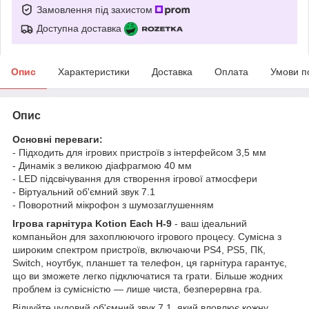
Замовлення під захистом
Доступна доставка
Опис
Характеристики
Доставка
Оплата
Умови п
Опис
Основні переваги:
- Підходить для ігрових пристроїв з інтерфейсом 3,5 мм
- Динамік з великою діафрагмою 40 мм
- LED підсвічування для створення ігрової атмосфери
- Віртуальний об'ємний звук 7.1
- Поворотний мікрофон з шумозаглушенням
Ігрова гарнітура Kotion Each H-9
- ваш ідеальний
компаньйон для захоплюючого ігрового процесу. Сумісна з
широким спектром пристроїв, включаючи PS4, PS5, ПК,
Switch, ноутбук, планшет та телефон, ця гарнітура гарантує,
що ви зможете легко підключатися та грати. Більше жодних
проблем із сумісністю — лише чиста, безперервна гра.
Відчуйте чудовий об'ємний звук 7.1, який вловлює кожну