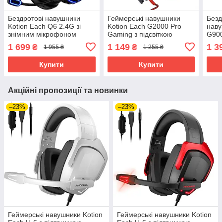
Бездротові навушники
Геймерські навушники
Безд
Kotion Each Q6 2.4G зі
Kotion Each G2000 Pro
наву
знімним мікрофоном
Gaming з підсвіткою
G900
(Чорно-синій)
(Чорно-червоний)
об'є
1 699
1 149
1 3
₴
₴
1 955 ₴
1 255 ₴
Soun
Купити
Купити
Акційні пропозиції та новинки
–23%
–23%
Геймерські навушники Kotion
Геймерські навушники Kotion