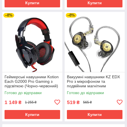
Купити
Купити
–8%
–8%
Геймерські навушники Kotion
Вакуумні навушники KZ EDX
Each G2000 Pro Gaming з
Pro з мікрофоном та
підсвіткою (Чорно-червоний)
подвійним магнітним
контуром (Чорний)
Готово до відправки
Готово до відправки
1 149
519
₴
₴
1 255 ₴
565 ₴
Купити
Купити