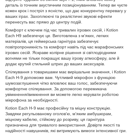
деталь із точним акустичним позиціонуванням. Тепер ви чуєте
кожен крок і постріл з ясністю, що дає конкурентну перевагу у
ваших іграх. Захоплюючі та реалістичні звукові ефекти
перенесуть вас прямо до центру подій.
Комфорт є ключем під час тривалих ігрових сесій, і Kotion
Each H9 забезпечує це. Виготовлена ​​з м'яких, легких
матеріалів, ця геймерська гарнітура забезпечує
повітропроникність та комфорт навіть під час марафонських
ігрових сесій. Яскраве колірне рішення зі світлодіодними
вогнями не тільки покращує вашу ігрову атмосферу, але й
додає крутий стильний штрих до ваших аксесуарів.
Спілкування з товаришами має вирішальне значення, і Kotion
Each H-9 допоможе вам. Чутливий мікрофон з функцією
шумозаглушення чітко вловлює ваш голос, забезпечуючи
комфортне спілкування. За допомогою перемикача
увімкнення/вимкнення ви можете легко керувати роботою
мікрофона за необхідності.
Kotion Each H-9 має професійну та міцну конструкцію.
Завдяки регульованому оголов'ю, м'яким амбушюрам,
міцному кабелю, стійкому до розриву, ця гарнітура
призначена для тривалого використання. Довірте якості та
надійності навушників, які витримують вимоги інтенсивної гри.