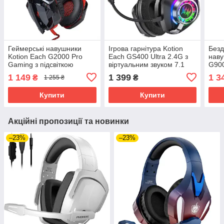
Геймерські навушники
Ігрова гарнітура Kotion
Безд
Kotion Each G2000 Pro
Each GS400 Ultra 2.4G з
наву
Gaming з підсвіткою
віртуальним звуком 7.1
G900
(Чорно-червоний)
для ПК та консолей
об'є
1 149
1 399
1 3
₴
₴
1 255 ₴
(Чорний)
Soun
Купити
Купити
Акційні пропозиції та новинки
–23%
–23%