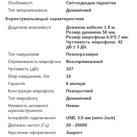
Особливості
Світлодіодна підсвітка
Тип випромінювача
Динамічний
Користувальницькі характеристики
Додаткові можливості
Довжина кабелю 1.9 м.
Розмір динаміка 50 мм.
Розмір мікрофона 6.0*2.7 мм.
Чутливість мікрофона: 42
дБ ± 3 Дб.
Тип навушників
Повнорозмірні
Спрямованість мікрофона
Всеспрямований
Чутливість (дБ):
107
Опір навушників, Ом
16
Гарантія
6 місяців
Конструкція мікрофону
Поворотний
Тип мікрофону
Динамічний
Наявність активного
Немає
шумозаглушення
Інтерфейс підключення
USB, 3.5 мм (mini-Jack)
Діапазон частот (Гц)
20 - 20000
Акустичне оформлення
Закриті