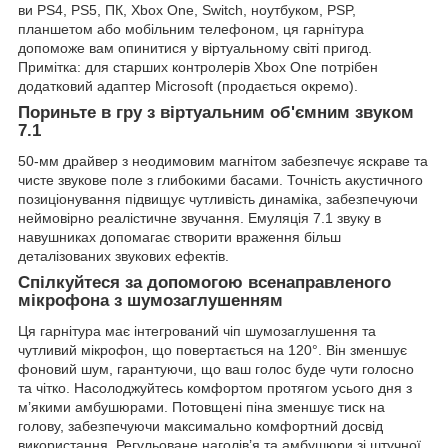
ви PS4, PS5, ПК, Xbox One, Switch, ноутбуком, PSP,
планшетом або мобільним телефоном, ця гарнітура
допоможе вам опинитися у віртуальному світі пригод.
Примітка: для старших контролерів Xbox One потрібен
додатковий адаптер Microsoft (продається окремо).
Пориньте в гру з віртуальним об'ємним звуком
7.1
50-мм драйвер з неодимовим магнітом забезпечує яскраве та
чисте звукове поле з глибокими басами. Точність акустичного
позиціонування підвищує чутливість динаміка, забезпечуючи
неймовірно реалістичне звучання. Емуляція 7.1 звуку в
навушниках допомагає створити враження більш
деталізованих звукових ефектів.
Спілкуйтеся за допомогою всенаправленого
мікрофона з шумозаглушенням
Ця гарнітура має інтегрований чіп шумозаглушення та
чутливий мікрофон, що повертається на 120°. Він зменшує
фоновий шум, гарантуючи, що ваш голос буде чути голосно
та чітко. Насолоджуйтесь комфортом протягом усього дня з
м’якими амбушюрами. Потовщені піна зменшує тиск на
голову, забезпечуючи максимально комфортний досвід
використання. Регульоване наголів’я та амбушюри зі штучної