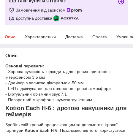
Що таке купити з Пром?
Замовлення під захистом
Доступна доставка
Опис
Характеристики
Доставка
Оплата
Умови п
Опис
Основні переваги:
- Хороша сумісність: підходить для ігрових пристроїв з
інтерфейсом 3,5 мм
- Драйвер з великою діафрагмою 50 мм
- LED підсвічування для створення ігрової атмосфери
- Віртуальний об'ємний звук 7.1
- Поворотний мікрофон з шумозаглушенням
Kotion Each
H-6
: дротові навушники для
геймерів
Зробіть свій ігровий процес кращим за допомогою ігрової
гарнітури
Kotion Each H-6
. Незалежно від того, користуєтеся