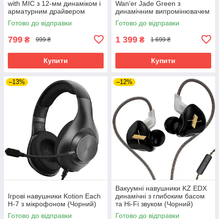
with MIC з 12-мм динаміком і
Wan'er Jade Green з
арматурним драйвером
динамічним випромінювачем
(Чорний)
(Зелений)
Готово до відправки
Готово до відправки
799
1 399
₴
₴
999 ₴
1 699 ₴
Купити
Купити
–13%
–12%
Вакуумні навушники KZ EDX
Ігрові навушники Kotion Each
динамічні з глибоким басом
H-7 з мікрофоном (Чорний)
та Hi-Fi звуком (Чорний)
Готово до відправки
Готово до відправки