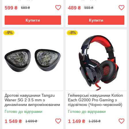
599
489
₴
₴
689 ₴
555 ₴
Купити
Купити
–9%
–8%
Дротові навушники Tangzu
Геймерські навушники Kotion
Waner SG 2 3.5 mm з
Each G2000 Pro Gaming з
динамічним випромінювачем
підсвіткою (Чорно-червоний)
(Чорний)
Готово до відправки
Готово до відправки
1 549
1 149
₴
₴
1 699 ₴
1 255 ₴