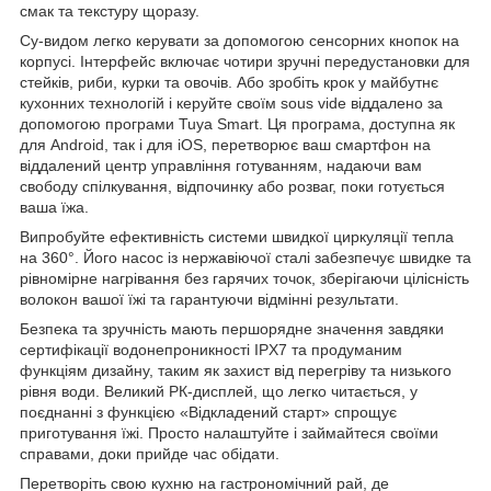
смак та текстуру щоразу.
Су-видом легко керувати за допомогою сенсорних кнопок на
корпусі. Інтерфейс включає чотири зручні передустановки для
стейків, риби, курки та овочів. Або зробіть крок у майбутнє
кухонних технологій і керуйте своїм sous vide віддалено за
допомогою програми Tuya Smart. Ця програма, доступна як
для Android, так і для iOS, перетворює ваш смартфон на
віддалений центр управління готуванням, надаючи вам
свободу спілкування, відпочинку або розваг, поки готується
ваша їжа.
Випробуйте ефективність системи швидкої циркуляції тепла
на 360°. Його насос із нержавіючої сталі забезпечує швидке та
рівномірне нагрівання без гарячих точок, зберігаючи цілісність
волокон вашої їжі та гарантуючи відмінні результати.
Безпека та зручність мають першорядне значення завдяки
сертифікації водонепроникності IPX7 та продуманим
функціям дизайну, таким як захист від перегріву та низького
рівня води. Великий РК-дисплей, що легко читається, у
поєднанні з функцією «Відкладений старт» спрощує
приготування їжі. Просто налаштуйте і займайтеся своїми
справами, доки прийде час обідати.
Перетворіть свою кухню на гастрономічний рай, де