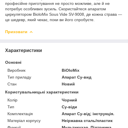
професійне приготування не просто можливе, але й не
потребує особливих зусиль. Скористайтеся апаратом
циркулятором BioloMix Sous Vide SV-9008, де кожна страва —
це шедевр, який чекає, поки ви його спробуєте.
Приховати
Характеристики
Основні
Виробник
BiOloMix
Тип приладу
Апарат Су-вид
Стан
Новий
Користувальницькі характеристики
Колір
Чорний
Тип
Су-віди
Комплектація
Апарат Су-від; інструкція.
Матеріал корпусу
Неіржавка сталь/пластик
Функції
Мультикухар, Підтримка