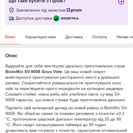
Що таке купити з Пром?
Замовлення під захистом
Доступна доставка
Опис
Характеристики
Доставка
Оплата
Умови п
Опис
Відкрийте для себе мистецтво ідеально приготовлених страв
BioloMix SV-9008 Sous Vide
. Це ваш новий секрет
майстерності приготування ресторанної якості в домашніх
умовах. Скористайтеся універсальністю приготування sous
vide та перетворите прості інгредієнти на кулінарні шедеври.
Соковиті стейки, ніжна риба або улюблені овочі, су-вид SV-
9008 гарантує, що кожна страва буде приготовлена ​​ідеально.
Підніміть свій кулінарний досвід на новий рівень із BioloMix SV-
9008. Він зберігає смаки та поживні речовини з точністю ±0,1
°C, пропонуючи широкий діапазон температур від 25 до 90
°C. Його смарт налаштування таймера до 99 годин
дозволяють вам готувати з точністю, гарантуючи оптимальний