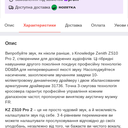
Доступна доставка
Опис
Характеристики
Доставка
Оплата
Умови 
Опис
Випробуйте звук, як ніколи раніше, з Knowledge Zenith ZS10
Pro 2, створеними для досвідчених аудіофілів. Ці гібридні
навушники другого покоління поєднує професійну технологію
DD&BA для неперевершеної якості звуку. Насолоджуйтеся
насиченим, захоплюючим звучанням завдяки 10-
міліметровому динамічному драйверу і двом збалансованим
арматурним драйверам 31736. Точна 3-смугова технологія
кросовера гарантує професійне управління кожним
діапазоном частот, пропонуючи виняткову акустичну музику
FR.
KZ ZS10 Pro 2
– це не просто чудовий звук, а й можливість
налаштувати звук під себе. З 4-рівневим перемикачем ви
можете налаштувати прослуховування відповідно до своїх
уподобань, незалежно від того, чи бажаєте ви чистого вокалу,