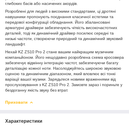
глибоких басів або насичених акордів.
Розроблені для людей з високими стандартами, ці дротяні
навушники пропонують поєднання класичної естетики та
передової конфігурації обладнання. Його збалансовані
арматурні драйвери забезпечують чіткість високочастотних
деталей, тоді як динамічний драйвер посилює середні та
низькі частоти, створюючи природний та динамічний звуковий
ландшафт.
Нехай KZ ZS10 Pro 2 стане вашим найкращим музичним
компаньйоном. Його нещодавно розроблена схема кросовера
забезпечує відмінну інтеграцію частот, забезпечуючи багату
деталізацію кожної ноти. Насолоджуйтесь широкою звуковою
сценою та динамічним діапазоном, який вловлює всі тонкі
варіації вашої музики. Зарядьтеся новими враженнями від
прослуховування з KZ ZS10 Pro 2. Замовте зараз і пориньте у
бездоганну якість звуку без втрат.
Приховати
Характеристики