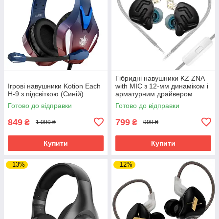
Гібридні навушники KZ ZNA
Ігрові навушники Kotion Each
with MIC з 12-мм динаміком і
H-9 з підсвіткою (Синій)
арматурним драйвером
(Чорний)
Готово до відправки
Готово до відправки
849
799
₴
₴
1 099 ₴
999 ₴
Купити
Купити
–13%
–12%