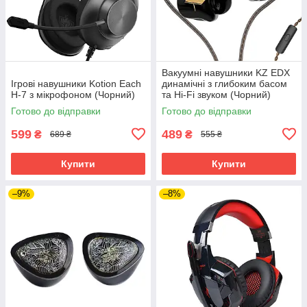
Вакуумні навушники KZ EDX
Ігрові навушники Kotion Each
динамічні з глибоким басом
H-7 з мікрофоном (Чорний)
та Hi-Fi звуком (Чорний)
Готово до відправки
Готово до відправки
599
489
₴
₴
689 ₴
555 ₴
Купити
Купити
–9%
–8%