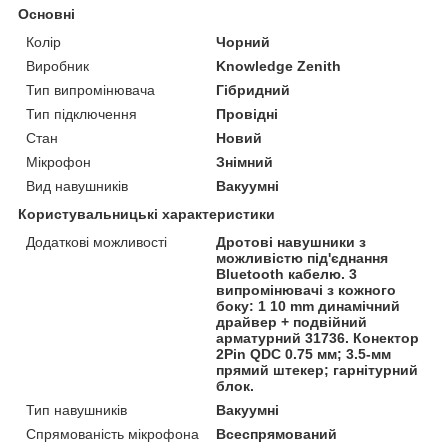
Основні
Колір
Чорний
Виробник
Knowledge Zenith
Тип випромінювача
Гібридний
Тип підключення
Провідні
Стан
Новий
Мікрофон
Знімний
Вид навушників
Вакуумні
Користувальницькі характеристики
Додаткові можливості
Дротові навушники з
можливістю під'єднання
Bluetooth кабелю. 3
випромінювачі з кожного
боку: 1 10 mm динамічний
драйвер + подвійний
арматурний 31736. Конектор
2Pin QDC 0.75 мм; 3.5-мм
прямий штекер; гарнітурний
блок.
Тип навушників
Вакуумні
Спрямованість мікрофона
Всеспрямований