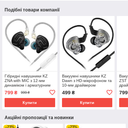
Подібні товари компанії
Гібридні навушники KZ
Вакуумні навушники KZ
Ваку
ZNA with MIC з 12-мм
Dawn з HD-мікрофоном та
ZST 
динаміком і арматурним
10-мм драйвером
драй
драйвером (Чорний)
(Чорний)
мік
799
499
799
₴
₴
999 ₴
(Мул
Купити
Купити
Акційні пропозиції та новинки
–23%
–23%