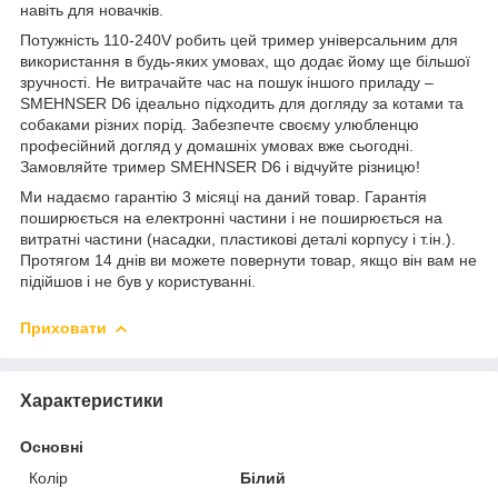
навіть для новачків.
Потужність 110-240V робить цей тример універсальним для
використання в будь-яких умовах, що додає йому ще більшої
зручності. Не витрачайте час на пошук іншого приладу –
SMEHNSER D6 ідеально підходить для догляду за котами та
собаками різних порід. Забезпечте своєму улюбленцю
професійний догляд у домашніх умовах вже сьогодні.
Замовляйте тример SMEHNSER D6 і відчуйте різницю!
Ми надаємо гарантію 3 місяці на даний товар. Гарантія
поширюється на електронні частини і не поширюється на
витратні частини (насадки, пластикові деталі корпусу і т.ін.).
Протягом 14 днів ви можете повернути товар, якщо він вам не
підійшов і не був у користуванні.
Приховати
Характеристики
Основні
Колір
Білий