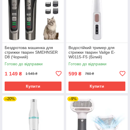
Бездротова машинка для
Водостійкий тример для
стрижки тварин SMEHNSER
стрижки тварин Vailge E-
D8 (Чорний)
W0115-F5 (Білий)
Готово до відправки
Готово до відправки
1 149
599
₴
₴
1 545 ₴
760 ₴
Купити
Купити
–20%
–9%