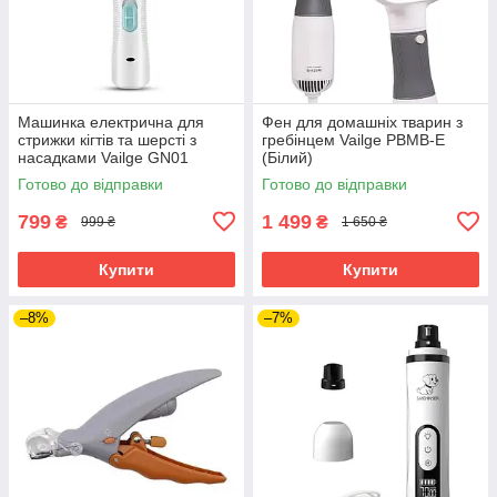
Машинка електрична для
Фен для домашніх тварин з
стрижки кігтів та шерсті з
гребінцем Vailge PBMB-E
насадками Vailge GN01
(Білий)
(Білий)
Готово до відправки
Готово до відправки
799
1 499
₴
₴
999 ₴
1 650 ₴
Купити
Купити
–8%
–7%