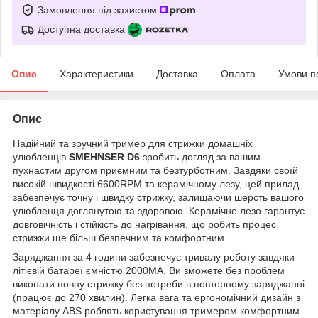
Замовлення під захистом
Доступна доставка
Опис
Характеристики
Доставка
Оплата
Умови п
Опис
Надійний та зручний тример для стрижки домашніх
улюбленців
SMEHNSER D6
зробить догляд за вашим
пухнастим другом приємним та безтурботним. Завдяки своїй
високій швидкості 6600RPM та керамічному лезу, цей прилад
забезпечує точну і швидку стрижку, залишаючи шерсть вашого
улюбленця доглянутою та здоровою. Керамічне лезо гарантує
довговічність і стійкість до нагрівання, що робить процес
стрижки ще більш безпечним та комфортним.
Заряджання за 4 години забезпечує тривалу роботу завдяки
літієвій батареї ємністю 2000MA. Ви зможете без проблем
виконати повну стрижку без потреби в повторному заряджанні
(працює до 270 хвилин). Легка вага та ергономічний дизайн з
матеріалу ABS роблять користування тримером комфортним