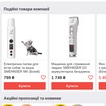
Подібні товари компанії
Електрична пилка для
Машинка для стриження
Фен 
кігтів собак та кішок
тварин SMEHNSER D3
з гр
SMEHNSER M6 (Білий)
акумуляторна безшумна
(Біл
(Білий)
799
1 749
1 4
₴
₴
Купити
Купити
Акційні пропозиції та новинки