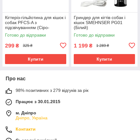
Кігтеріз-гільйотина для кішок і
Гриндер для кігтів собак і
собак PFCS-A з
кішок SMEHNSER PG01
підсвічуванням (Сіро-
(Білий)
помаранчевий)
Готово до відправки
Готово до відправки
299
1 199
₴
₴
325 ₴
1 289 ₴
Купити
Купити
Про нас
98% позитивних з 279 відгуків за рік
Працює з 30.01.2015
м. Дніпро
Дніпро, Україна
Контакти