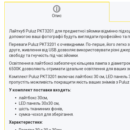
Опис
Лайткуб Puluz PKT3201 для предметної зйомки відмінно підходи
допомогою ваші фотографії будуть виглядати професійно та 
Переваги Puluz PKT3201 є очевидними. По-перше, його легко зі
друге, живлення від USB дозволяє використовувати різні джере
свободу та гнучкість під час зйомки.
Освітлення в лайтбоксі забезпечує кільцева лампа з діаметро
6500К дозволяють отримати ідеальне освітлення для ваших зні
Комплект Puluz PKT3201 включає лайтбокс 30 см, LED панель 3
пропустіть можливість покращити якість ваших знімків з Puluz
У комплект поставки входить:
лайтбокс 30см,
LED панель 30x30 см,
шість тканинних фонів,
сумка-чохол для зберігання.
Характеристики: