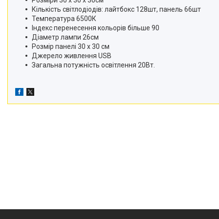
Розміри 30 х 30 х 30см
Кількість світлодіодів: лайтбокс 128шт, панель 66шт
Температура 6500К
Індекс перенесення кольорів більше 90
Діаметр лампи 26см
Розмір панелі 30 х 30 см
Джерело живлення USB
Загальна потужність освітлення 20Вт.