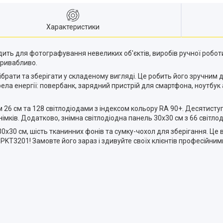
Характеристики
ть для фотографування невеликих об'єктів, виробів ручної роботи,
привабливо.
брати та зберігати у складеному вигляді. Це робить його зручним 
ла енергії: повербанк, зарядний пристрій для смартфона, ноутбук 
м 26 см та 128 світлодіодами з індексом кольору RA 90+. Десятист
мків. Додатково, знімна світлодіодна панель 30x30 см з 66 світл
0x30 см, шість тканинних фонів та сумку-чохол для зберігання. Це 
 PKT3201! Замовте його зараз і здивуйте своїх клієнтів професійни