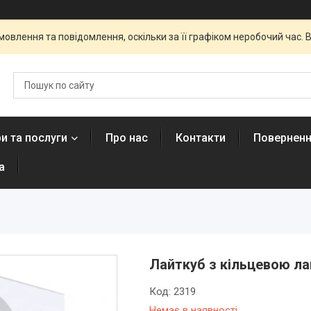
овлення та повідомлення, оскільки за її графіком неробочий час
и та послуги
Про нас
Контакти
Поверненн
а
Лайткуб з кільцевою ла
Код:
2319
Немає в наявності