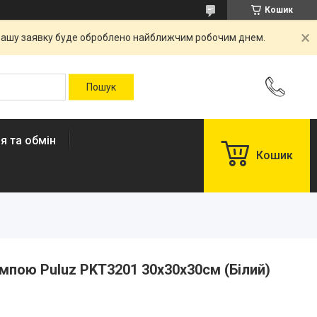
Кошик
. Вашу заявку буде оброблено найближчим робочим днем.
я та обмін
Кошик
мпою Puluz PKT3201 30x30x30см (Білий)