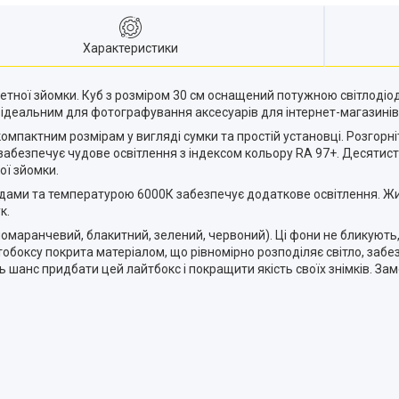
Характеристики
метної зйомки. Куб з розміром 30 см оснащений потужною світлоді
 ідеальним для фотографування аксесуарів для інтернет-магазинів
мпактним розмірам у вигляді сумки та простій установці. Розгорніт
 забезпечує чудове освітлення з індексом кольору RA 97+. Десяти
ої зйомки.
іодами та температурою 6000К забезпечує додаткове освітлення. Ж
к.
 помаранчевий, блакитний, зелений, червоний). Ці фони не бликують, 
обоксу покрита матеріалом, що рівномірно розподіляє світло, забе
 шанс придбати цей лайтбокс і покращити якість своїх знімків. За