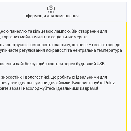
Інформація для замовлення
одною панеллю та кільцевою лампою. Він створений для
, торгових майданчиків та соціальних мереж.
ь конструкцію, встановіть пластину, що несе – і все готове до
ступінчасте регулювання яскравості та нейтральна температура
ивлення лайтбоксу здійснюється через будь-який USB-
зносостійкі і вологостійкі, що робить їх ідеальними для
зпечуючи ідеальні умови для зйомки. Використовуйте Puluz
мовте зараз і насолоджуйтесь ідеальними кадрами!