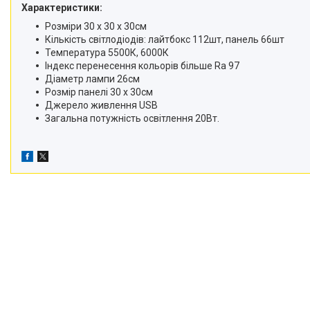
Характеристики:
Розміри 30 х 30 х 30см
Кількість світлодіодів: лайтбокс 112шт, панель 66шт
Температура 5500К, 6000К
Індекс перенесення кольорів більше Ra 97
Діаметр лампи 26см
Розмір панелі 30 х 30см
Джерело живлення USB
Загальна потужність освітлення 20Вт.