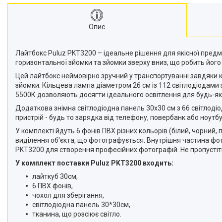
Опис
Лайтбокс Puluz PKT3200 – ідеальне рішення для якісної пред
горизонтальної зйомки та зйомки зверху вниз, що робить його
Цей лайтбокс неймовірно зручний у транспортуванні завдяки ко
зйомки. Кільцева лампа діаметром 26 см із 112 світлодіодами
5500К дозволяють досягти ідеального освітлення для будь-як
Додаткова знімна світлодіодна панель 30x30 см з 66 світлод
пристрій - будь то зарядка від телефону, повербанк або ноутбу
У комплекті йдуть 6 фонів ПВХ різних кольорів (білий, чорний,
виділення об'єкта, що фотографується. Внутрішня частина фот
PKT3200 для створення професійних фотографій. Не пропустіть
У комплект поставки Puluz PKT3200 входить:
лайткуб 30см,
6 ПВХ фонів,
чохол для зберігання,
світлодіодна панель 30*30см,
тканина, що розсіює світло.