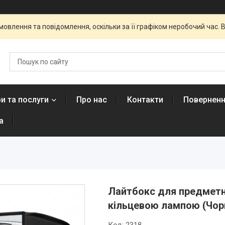
овлення та повідомлення, оскільки за її графіком неробочий час
и та послуги
Про нас
Контакти
Поверненн
а
Лайтбокс для предметн
кільцевою лампою (Чор