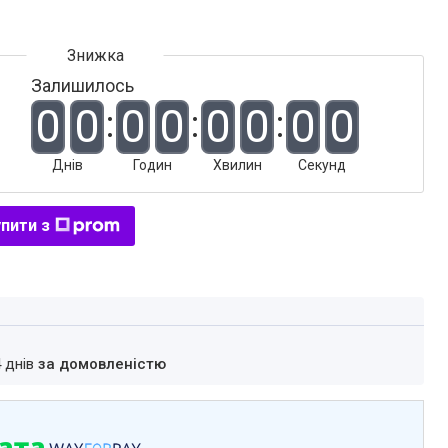
Залишилось
0
0
0
0
0
0
0
0
Днів
Годин
Хвилин
Секунд
пити з
4 днів
за домовленістю