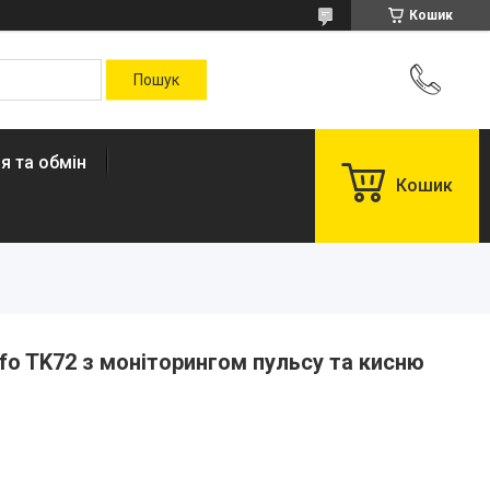
Кошик
я та обмін
Кошик
o TK72 з моніторингом пульсу та кисню