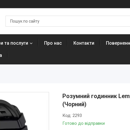
и та послуги
Про нас
Контакти
Поверненн
а
Розумний годинник Lemf
(Чорний)
Код:
2293
Готово до відправки