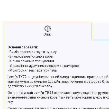
Опис
Основні переваги:
- Вимірювання тиску та пульсу
- Вимірювання кисню в крові
- Кілька режимів тренування
- Управління музичним плеєром та камерою
- Моніторинг температури тіла
Lemfo TK72 — це універсальний смарт-годинник, призначений для 
має акумулятор ємністю 200 мАг, підключення Bluetooth 5.0 
здатністю 172x320 пікселей.
Основні функції
Lemfo TK72
включають комплексні інструменти
визначення рівня кисню в крові та навіть моніторинг цукру в кро
сну.
Смарт-годинник також містить численні нагадування та функц