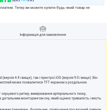
 платежі. Тепер ви можете купити будь-який товар не
Інформація для замовлення
сія 4.4 і вище), так і пристрої iOS (версія 9.0 і вище). Він
 Дисплей може похвалитися TFT екраном з роздільною
 серцевого ритму, вимірювання артеріального тиску,
 із детальним моніторингом сну, який оцінює тривалість і якість
ежими тренувань, будильник, сповіщення про вхідний дзвінок,