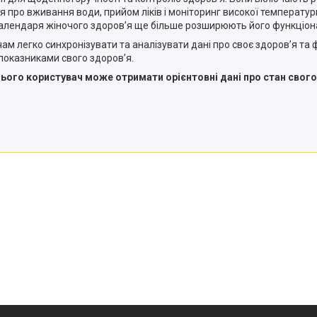
про вживання води, прийом ліків і моніторинг високої температури т
 календаря жіночого здоров’я ще більше розширюють його функціон
чам легко синхронізувати та аналізувати дані про своє здоров’я т
 показниками свого здоров’я.
ого користувач може отримати орієнтовні дані про стан свого