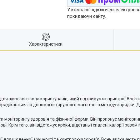
У компанії підключені електронні
покидаючи сайту.
Характеристики
широкого кола користувачів, який підтримує як пристрої Android (вер
і заряджається за допомогою зручного магнітного методу зарядки.
 моніторингу здоров’я та фізичної форми. Він пропонує моніторинг
ві. Крім того, він відстежує кроки, відстань і спалені калорії разом
ії для щоденної зручності та контролю здоров’я. Вони включають р