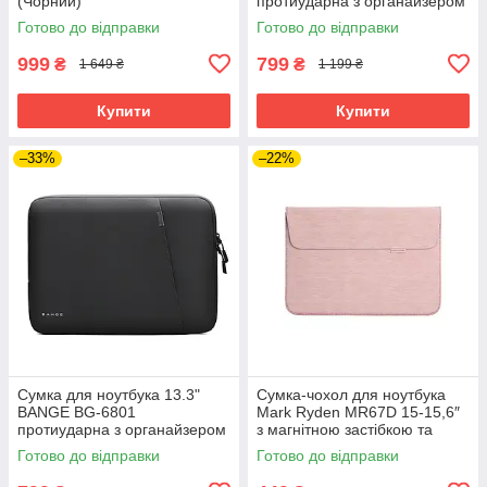
(Чорний)
протиударна з органайзером
та захистом від вологи
Готово до відправки
Готово до відправки
(Бежевий)
999
799
₴
₴
1 649 ₴
1 199 ₴
Купити
Купити
–33%
–22%
Сумка для ноутбука 13.3"
Сумка-чохол для ноутбука
BANGE BG-6801
Mark Ryden MR67D 15-15,6″
протиударна з органайзером
з магнітною застібкою та
та захистом від вологи
м'якою підкладкою (Рожевий)
Готово до відправки
Готово до відправки
(Чорний)