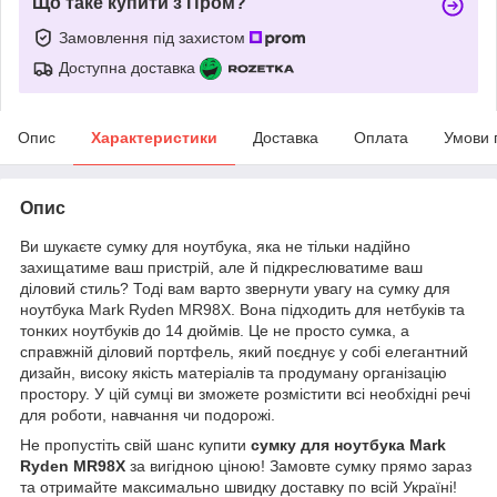
Що таке купити з Пром?
Замовлення під захистом
Доступна доставка
Опис
Характеристики
Доставка
Оплата
Умови 
Опис
Ви шукаєте сумку для ноутбука, яка не тільки надійно
захищатиме ваш пристрій, але й підкреслюватиме ваш
діловий стиль? Тоді вам варто звернути увагу на сумку для
ноутбука Mark Ryden MR98X. Вона підходить для нетбуків та
тонких ноутбуків до 14 дюймів. Це не просто сумка, а
справжній діловий портфель, який поєднує у собі елегантний
дизайн, високу якість матеріалів та продуману організацію
простору. У цій сумці ви зможете розмістити всі необхідні речі
для роботи, навчання чи подорожі.
Не пропустіть свій шанс купити
сумку для ноутбука
Mark
Ryden
MR98X
за вигідною ціною! Замовте сумку прямо зараз
та отримайте максимально швидку доставку по всій Україні!