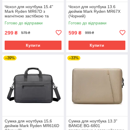
Чохол для ноутбука 15.4"
Чохол для ноутбука 13.6
Mark Ryden MR67D з
дюймів Mark Ryden MR67X
магнітною застібкою та
(Чорний)
замшевою підкладкою
Готово до відправки
Готово до відправки
(Бежевий)
299
599
₴
₴
575 ₴
999 ₴
Купити
Купити
–39%
–33%
Сумка для ноутбука 15,6
Сумка для ноутбука 13.3"
дюймів Mark Ryden MR616D
BANGE BG-6801