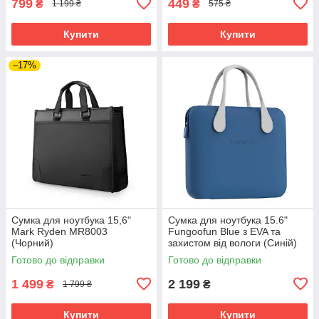
799
449
₴
₴
1 199 ₴
575 ₴
Купити
Купити
–17%
Сумка для ноутбука 15,6"
Сумка для ноутбука 15.6"
Mark Ryden MR8003
Fungoofun Blue з EVA та
(Чорний)
захистом від вологи (Синій)
Готово до відправки
Готово до відправки
1 499
2 199
₴
₴
1 799 ₴
Купити
Купити