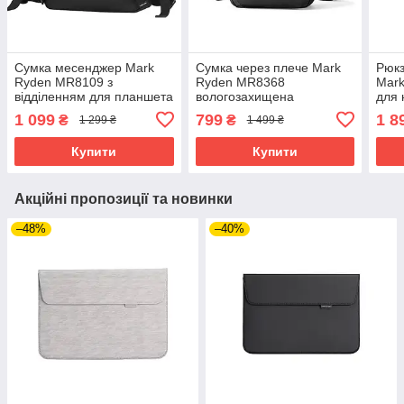
Сумка месенджер Mark
Сумка через плече Mark
Рюк
Ryden MR8109 з
Ryden MR8368
Mar
відділенням для планшета
вологозахищена
для 
9.7", технологією Free
багатосекційна з
воло
1 099
799
1 8
₴
₴
1 299 ₴
1 499 ₴
Rotation та захистом від
органайзером (Чорний)
порт
вологи (Чорний)
Купити
Купити
Акційні пропозиції та новинки
–48%
–40%