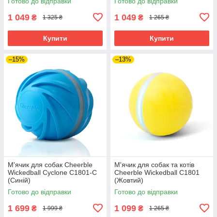
Готово до відправки
Готово до відправки
1 049
1 049
₴
₴
1 325 ₴
1 265 ₴
Купити
Купити
–15%
–13%
М'ячик для собак Cheerble
М'ячик для собак та котів
Wickedball Cyclone C1801-C
Cheerble Wickedball C1801
(Синій)
(Жовтий)
Готово до відправки
Готово до відправки
1 699
1 099
₴
₴
1 999 ₴
1 265 ₴