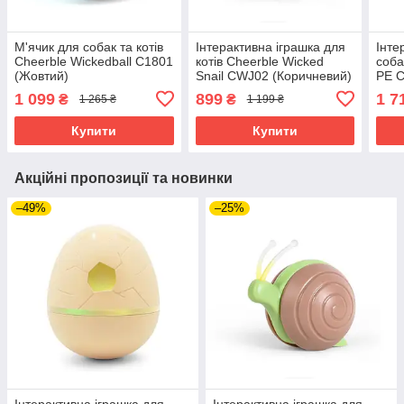
М'ячик для собак та котів
Інтерактивна іграшка для
Інте
Cheerble Wickedball C1801
котів Cheerble Wicked
соба
(Жовтий)
Snail CWJ02 (Коричневий)
PE C
1 099
899
1 7
₴
₴
1 265 ₴
1 199 ₴
Купити
Купити
Акційні пропозиції та новинки
–49%
–25%
Інтерактивна іграшка для
Інтерактивна іграшка для