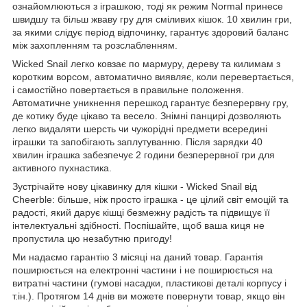
ознайомлюються з іграшкою, тоді як режим Normal принесе
швидшу та більш жваву гру для сміливих кішок. 10 хвилин гри,
за якими слідує період відпочинку, гарантує здоровий баланс
між захопленням та розслабленням.
Wicked Snail легко ковзає по мармуру, дереву та килимам з
коротким ворсом, автоматично виявляє, коли перевертається,
і самостійно повертається в правильне положення.
Автоматичне уникнення перешкод гарантує безперервну гру,
де котику буде цікаво та весело. Знімні панцирі дозволяють
легко видаляти шерсть чи чужорідні предмети всередині
іграшки та запобігають заплутуванню. Після зарядки 40
хвилин іграшка забезпечує 2 години безперервної гри для
активного пухнастика.
Зустрічайте нову цікавинку для кішки - Wicked Snail від
Cheerble: більше, ніж просто іграшка - це цілий світ емоцій та
радості, який дарує кішці безмежну радість та підвищує її
інтелектуальні здібності. Поспішайте, щоб ваша киця не
пропустила цю незабутню пригоду!
Ми надаємо гарантію 3 місяці на даний товар. Гарантія
поширюється на електронні частини і не поширюється на
витратні частини (гумові насадки, пластикові деталі корпусу і
т.ін.). Протягом 14 днів ви можете повернути товар, якщо він