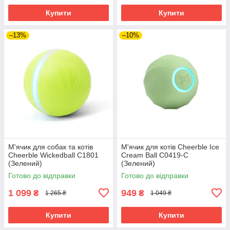
Купити
Купити
–13%
–10%
М'ячик для собак та котів
М'ячик для котів Cheerble Ice
Cheerble Wickedball C1801
Cream Ball C0419-C
(Зелений)
(Зелений)
Готово до відправки
Готово до відправки
1 099
949
₴
₴
1 265 ₴
1 049 ₴
Купити
Купити