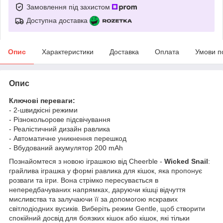
Замовлення під захистом
Доступна доставка
Опис
Характеристики
Доставка
Оплата
Умови п
Опис
Ключові переваги:
- 2-швидкісні режими
- Різнокольорове підсвічування
- Реалістичний дизайн равлика
- Автоматичне уникнення перешкод
- Вбудований акумулятор 200 mAh
Познайомтеся з новою іграшкою від Cheerble -
Wicked Snail
:
грайлива іграшка у формі равлика для кішок, яка пропонує
розваги та ігри. Вона стрімко пересувається в
непередбачуваних напрямках, даруючи кішці відчуття
мисливства та залучаючи її за допомогою яскравих
світлодіодних вусиків. Виберіть режим Gentle, щоб створити
спокійний досвід для боязких кішок або кішок, які тільки