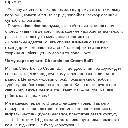
отримає:
- Фізичну активність, яка допоможе підтримувати оптимальну
вагу, зміцнювати м'язи та серце, запобігати захворюванням
суглобів та органів.
- Психологічне благополуччя, яке забезпечить зменшення
стресу, нудьги та депресії, покращення настрою та активності,
розвиток інтелекту та мисливських інстинктів.
- Соціальну адаптацію, яка сприяє зміцненню зв'язку з
господарем, зменшенню агресії та конфліктів з іншими
тваринами, підвищенню довіри та лояльності.
Чому варто купити Cheerble Ice Cream Ball?
М'ячик Cheerble Ice Cream Ball – це ідеальний подарунок для
вашого кота, який подарує йому годинник задоволення та
радості. Це також чудовий спосіб показати свою любов і
турботу про його здоров'я та щастя. Ви не пошкодуєте про
свій вибір, адже Cheerble Ice Cream Ball – це іграшка, яка
робить кота щасливим!
Ми надаємо гарантію 3 місяці на даний товар. Гарантія
поширюється на електронні частини і не поширюється на
витратні частини (гумові насадки, пластикові деталі корпусу і
т.ін.). Протягом 14 днів ви можете повернути товар, якщо він
вам не підійшов і не був у користуванні.