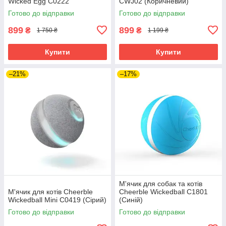
Wicked Egg C0222
CWJ02 (Коричневий)
(Помаранчевий)
Готово до відправки
Готово до відправки
899
899
₴
₴
1 750 ₴
1 199 ₴
Купити
Купити
–21%
–17%
М'ячик для собак та котів
М'ячик для котів Cheerble
Cheerble Wickedball C1801
Wickedball Mini C0419 (Сірий)
(Синій)
Готово до відправки
Готово до відправки