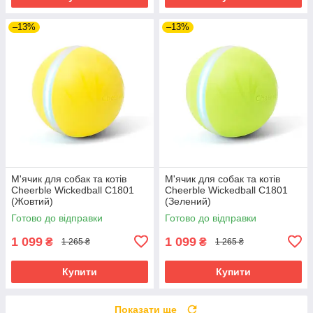
–13%
–13%
М'ячик для собак та котів
М'ячик для собак та котів
Cheerble Wickedball C1801
Cheerble Wickedball C1801
(Жовтий)
(Зелений)
Готово до відправки
Готово до відправки
1 099
1 099
₴
₴
1 265 ₴
1 265 ₴
Купити
Купити
Показати ще