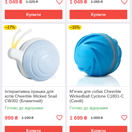
1 049
1 049
₴
₴
1 325 ₴
1 265 ₴
Купити
Купити
–17%
–15%
Інтерактивна іграшка для
М'ячик для собак Cheerble
котів Cheerble Wicked Snail
Wickedball Cyclone C1801-C
CWJ02 (Блакитний)
(Синій)
Готово до відправки
Готово до відправки
999
1 699
₴
₴
1 199 ₴
1 999 ₴
Купити
Купити