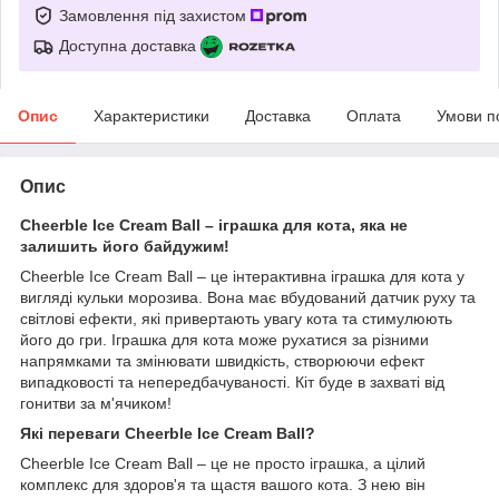
Замовлення під захистом
Доступна доставка
Опис
Характеристики
Доставка
Оплата
Умови п
Опис
Cheerble Ice Cream Ball – іграшка для кота, яка не
залишить його байдужим!
Cheerble Ice Cream Ball – це інтерактивна іграшка для кота у
вигляді кульки морозива. Вона має вбудований датчик руху та
світлові ефекти, які привертають увагу кота та стимулюють
його до гри. Іграшка для кота може рухатися за різними
напрямками та змінювати швидкість, створюючи ефект
випадковості та непередбачуваності. Кіт буде в захваті від
гонитви за м'ячиком!
Які переваги Cheerble Ice Cream Ball?
Cheerble Ice Cream Ball – це не просто іграшка, а цілий
комплекс для здоров'я та щастя вашого кота. З нею він