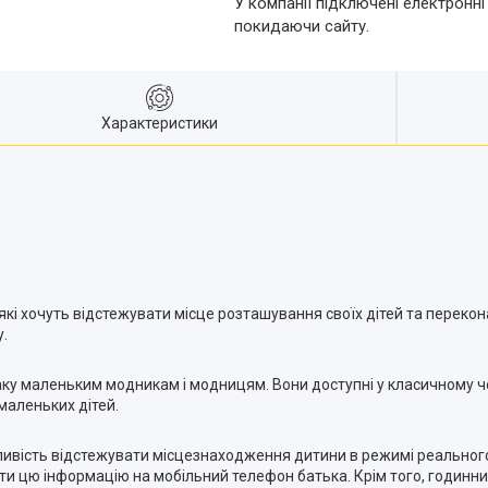
У компанії підключені електронні
покидаючи сайту.
Характеристики
які хочуть відстежувати місце розташування своїх дітей та перекона
у.
аку маленьким модникам і модницям. Вони доступні у класичному ч
маленьких дітей.
ливість відстежувати місцезнаходження дитини в режимі реально
и цю інформацію на мобільний телефон батька. Крім того, годинни