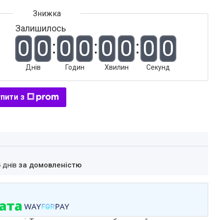
Залишилось
0
0
0
0
0
0
0
0
Днів
Годин
Хвилин
Секунд
пити з
4 днів
за домовленістю