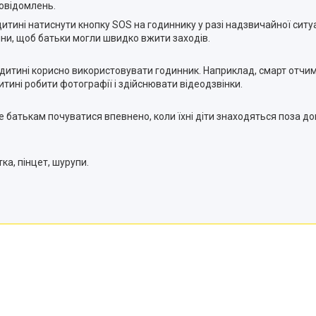
овідомлень.
тині натиснути кнопку SOS на годиннику у разі надзвичайної ситуа
ни, щоб батьки могли швидко вжити заходів.
 дитині корисно використовувати годинник. Наприклад, смарт отч
тині робити фотографії і здійснювати відеодзвінки.
е батькам почуватися впевнено, коли їхні діти знаходяться поза д
ка, пінцет, шурупи.