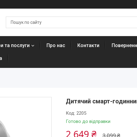
и та послуги
Про нас
Контакти
Поверненн
а
Дитячий смарт-годинник
Код:
2205
Готово до відправки
2 649 ₴
3 099 ₴