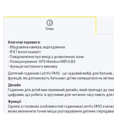
Опис
Ключові переваги:
- Вбудована камера, відеодзвінок
- IPX7 вологозахист
- Повідомлення про вихід з дозволеною зони
- Позиціонування: GPS+Beidou+WIFI+LBS
- Функція екстреного виклику
Дитячий годинник Lemfo FA92 - це чудовий вибір для батьків, 
функцій, які допоможуть батькам і дітям залишатися на зв'язк
Дизайн
Годинник для дітей має приємний дизайн, який припаде до см
цифрами, що робить їх зручними для читання часу навіть для 
Функції
Однією з головних особливостей годинника Lemfo FA92 є мож
може визначити точне місце розташування дитини і передават