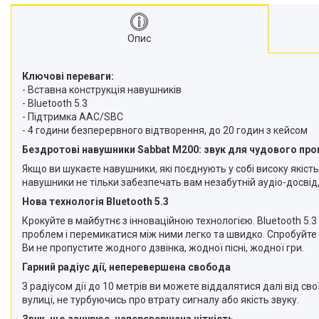
Опис
Ключові переваги:
- Вставна конструкція навушників
- Bluetooth 5.3
- Підтримка AAC/SBC
- 4 години безперервного відтворення, до 20 годин з кейсом
Бездротові навушники Sabbat M200: звук для чудового про
Якщо ви шукаєте навушники, які поєднують у собі високу якість
навушники не тільки забезпечать вам незабутній аудіо-досвід,
Нова технологія Bluetooth 5.3
Крокуйте в майбутнє з інноваційною технологією. Bluetooth 5.3
проблем і перемикатися між ними легко та швидко. Спробуйте 
Ви не пропустите жодного дзвінка, жодної пісні, жодної гри.
Гарний радіус дії, неперевершена свобода
З радіусом дії до 10 метрів ви можете віддалятися далі від 
вулиці, не турбуючись про втрату сигналу або якість звуку.