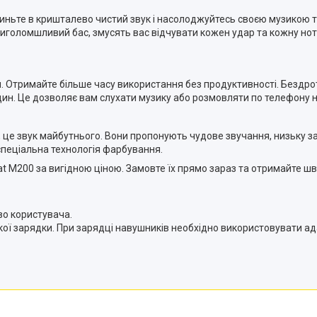
Пориньте в кришталево чистий звук і насолоджуйтесь своєю музикою 
иголомшливий бас, змусять вас відчувати кожен удар та кожну нот
м. Отримайте більше часу використання без продуктивності. Бездр
дин. Це дозволяє вам слухати музику або розмовляти по телефону на
е звук майбутнього. Вони пропонують чудове звучання, низьку затри
спеціальна технологія фарбування.
at M200 за вигідною ціною. Замовте їх прямо зараз та отримайте 
во користувача.
кої зарядки. При зарядці навушників необхідно використовувати ад