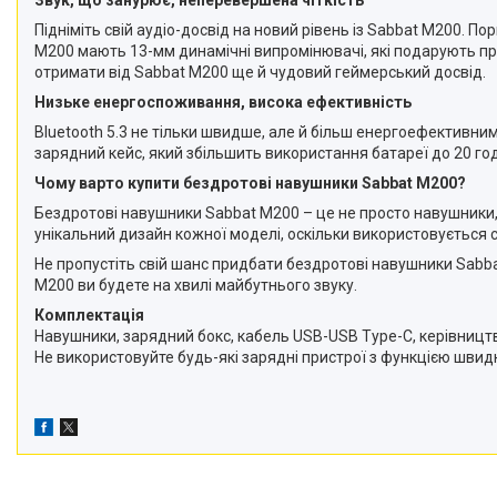
Звук, що занурює, неперевершена чіткість
Підніміть свій аудіо-досвід на новий рівень із Sabbat M200. 
M200 мають 13-мм динамічні випромінювачі, які подарують пр
отримати від Sabbat M200 ще й чудовий геймерський досвід.
Низьке енергоспоживання, висока ефективність
Bluetooth 5.3 не тільки швидше, але й більш енергоефективни
зарядний кейс, який збільшить використання батареї до 20 го
Чому варто купити бездротові навушники Sabbat M200?
Бездротові навушники Sabbat M200 – це не просто навушники, ц
унікальний дизайн кожної моделі, оскільки використовується 
Не пропустіть свій шанс придбати бездротові навушники Sabb
M200 ви будете на хвилі майбутнього звуку.
Комплектація
Навушники, зарядний бокс, кабель USB-USB Type-C, керівницт
Не використовуйте будь-які зарядні пристрої з функцією швид