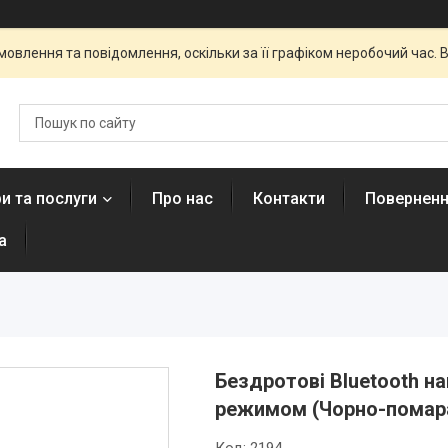
овлення та повідомлення, оскільки за її графіком неробочий час
и та послуги
Про нас
Контакти
Поверненн
а
Бездротові Bluetooth н
режимом (Чорно-помар