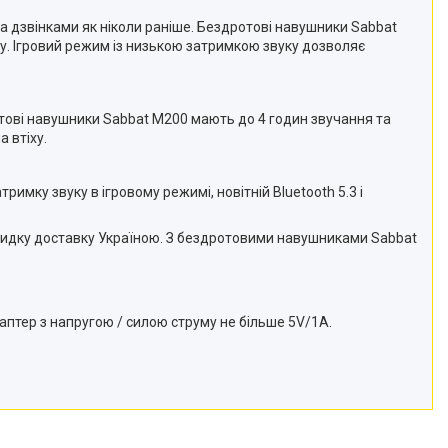
та дзвінками як ніколи раніше. Бездротові навушники Sabbat
у. Ігровий режим із низькою затримкою звуку дозволяє
отові навушники Sabbat M200 мають до 4 годин звучання та
 втіху.
мку звуку в ігровому режимі, новітній Bluetooth 5.3 і
швидку доставку Україною. З бездротовими навушниками Sabbat
аптер з напругою / силою струму не більше 5V/1A.