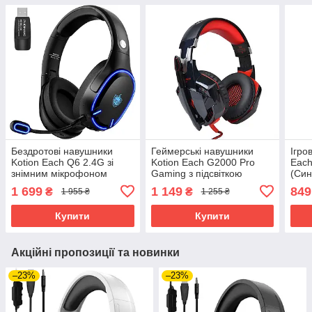
Бездротові навушники
Геймерські навушники
Ігро
Kotion Each Q6 2.4G зі
Kotion Each G2000 Pro
Each
знімним мікрофоном
Gaming з підсвіткою
(Син
(Чорно-синій)
(Чорно-червоний)
1 699
1 149
849
₴
₴
1 955 ₴
1 255 ₴
Купити
Купити
Акційні пропозиції та новинки
–23%
–23%