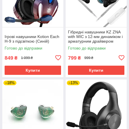
Гібридні навушники KZ ZNA
Ігрові навушники Kotion Each
with MIC з 12-мм динаміком і
H-9 з підсвіткою (Синій)
арматурним драйвером
(Чорний)
Готово до відправки
Готово до відправки
849
799
₴
₴
1 099 ₴
999 ₴
Купити
Купити
–18%
–13%