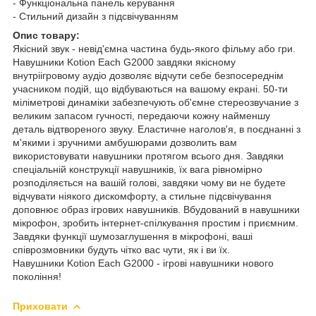
- Функціональна панель керування
- Стильний дизайн з підсвічуванням
Опис товару:
Якісний звук - невід'ємна частина будь-якого фільму або гри.
Навушники Kotion Each G2000 завдяки якісному
внутріігровому аудіо дозволяє відчути себе безпосереднім
учасником подій, що відбуваються на вашому екрані. 50-ти
міліметрові динаміки забезпечують об'ємне стереозвучание з
великим запасом гучності, передаючи кожну найменшу
деталь відтвореного звуку. Еластичне наголов'я, в поєднанні з
м'якими і зручними амбушюрами дозволить вам
використовувати навушники протягом всього дня. Завдяки
спеціальній конструкції навушників, їх вага рівномірно
розподіляється на вашій голові, завдяки чому ви не будете
відчувати ніякого дискомфорту, а стильне підсвічування
доповнює образ ігрових навушників. Вбудований в навушники
мікрофон, зробить інтернет-спілкування простим і приємним.
Завдяки функції шумозаглушення в мікрофоні, ваші
співрозмовники будуть чітко вас чути, як і ви їх.
Навушники Kotion Each G2000 - ігрові навушники нового
покоління!
Приховати