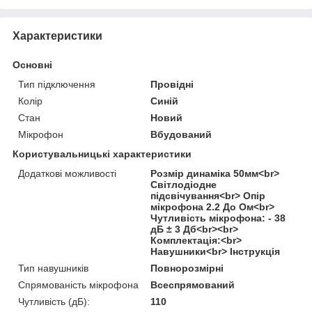
Характеристики
Основні
Тип підключення
Провідні
Колір
Синій
Стан
Новий
Мікрофон
Вбудований
Користувальницькі характеристики
Додаткові можливості
Розмір динаміка 50мм<br>
Світлодіодне
підсвічування<br> Опір
мікрофона 2.2 До Ом<br>
Чутливість мікрофона: - 38
дБ ± 3 Дб<br><br>
Комплектація:<br>
Навушники<br> Інструкція
Тип навушників
Повнорозмірні
Спрямованість мікрофона
Всеспрямований
Чутливість (дБ):
110