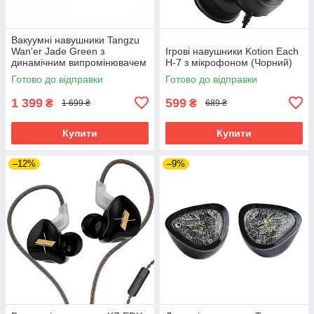
Вакуумні навушники Tangzu
Wan'er Jade Green з
Ігрові навушники Kotion Each
динамічним випромінювачем
H-7 з мікрофоном (Чорний)
(Зелений)
Готово до відправки
Готово до відправки
1 399
599
₴
₴
1 699 ₴
689 ₴
Купити
Купити
–12%
–9%