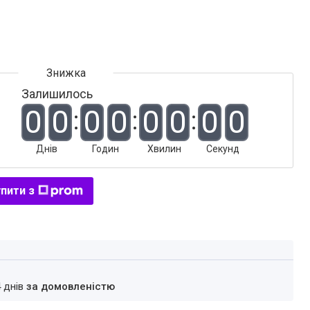
Залишилось
0
0
0
0
0
0
0
0
Днів
Годин
Хвилин
Секунд
пити з
4 днів
за домовленістю