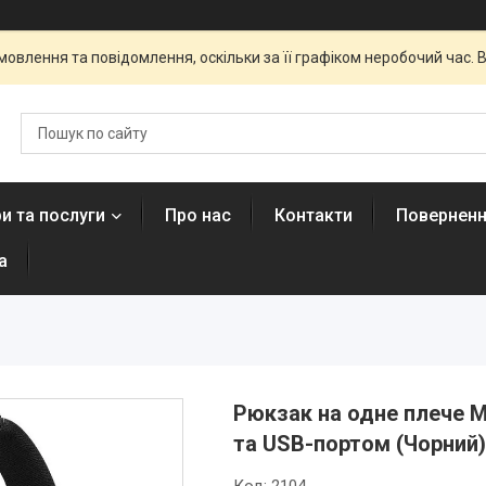
овлення та повідомлення, оскільки за її графіком неробочий час
и та послуги
Про нас
Контакти
Поверненн
а
Рюкзак на одне плече 
та USB-портом (Чорний)