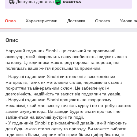
Доступна доставка
Опис
Характеристики
Доставка
Оплата
Умови п
Опис
Наручний годинник Sinobi - це стильний та практичний
аксесуар, який підкреслить вашу особистість і виділить вас з
натовпу. Ці годинники мають ряд переваг та переваг, які
полегшать ваше життя простішим та приємним.
- Наручні годинники Sinobi виготовлені з високоякісних
матеріалів, таких як металевий сплав, нержавіюча сталь з
покриттям та мінеральним склом. Це забезпечує їм
довговічність, надійність та захист від подряпин та ударів.
- Наручні годинники Sinobi працюють на кварцовому
механізмі, який має високу точність курсу і не потребує частих
заміни акумулятора. Ви завжди будете знати про час і не
запізниться на важливі зустрічі та події.
- У годинників Sinobi є різноманітний дизайн, який підходить
для будь -якого стилю одягу та приводу. Ви можете вибрати
годинник з білим, чорним або сірим білим циферблатом, із