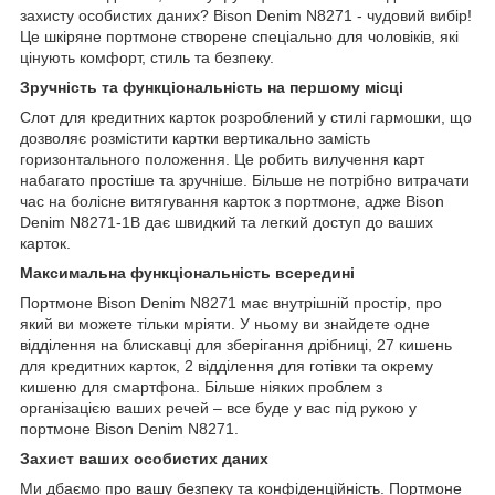
захисту особистих даних? Bison Denim N8271 - чудовий вибір!
Це шкіряне портмоне створене спеціально для чоловіків, які
цінують комфорт, стиль та безпеку.
Зручність та функціональність на першому місці
Слот для кредитних карток розроблений у стилі гармошки, що
дозволяє розмістити картки вертикально замість
горизонтального положення. Це робить вилучення карт
набагато простіше та зручніше. Більше не потрібно витрачати
час на болісне витягування карток з портмоне, адже Bison
Denim N8271-1B дає швидкий та легкий доступ до ваших
карток.
Максимальна функціональність всередині
Портмоне Bison Denim N8271 має внутрішній простір, про
який ви можете тільки мріяти. У ньому ви знайдете одне
відділення на блискавці для зберігання дрібниці, 27 кишень
для кредитних карток, 2 відділення для готівки та окрему
кишеню для смартфона. Більше ніяких проблем з
організацією ваших речей – все буде у вас під рукою у
портмоне Bison Denim N8271.
Захист ваших особистих даних
Ми дбаємо про вашу безпеку та конфіденційність. Портмоне