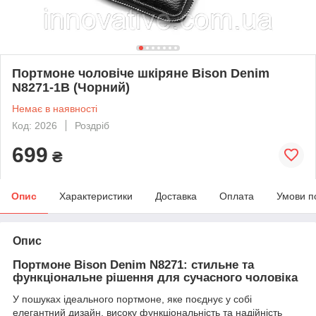
Портмоне чоловіче шкіряне Bison Denim
N8271-1B (Чорний)
Немає в наявності
Код: 2026
Роздріб
699
₴
Опис
Характеристики
Доставка
Оплата
Умови п
Опис
Портмоне Bison Denim N8271: стильне та
функціональне рішення для сучасного чоловіка
У пошуках ідеального портмоне, яке поєднує у собі
елегантний дизайн, високу функціональність та надійність