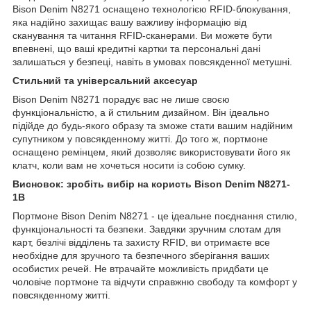
Bison Denim N8271 оснащено технологією RFID-блокування,
яка надійно захищає вашу важливу інформацію від
сканування та читання RFID-сканерами. Ви можете бути
впевнені, що ваші кредитні картки та персональні дані
залишаться у безпеці, навіть в умовах повсякденної метушні.
Стильний та універсальний аксесуар
Bison Denim N8271 порадує вас не лише своєю
функціональністю, а й стильним дизайном. Він ідеально
підійде до будь-якого образу та зможе стати вашим надійним
супутником у повсякденному житті. До того ж, портмоне
оснащено ремінцем, який дозволяє використовувати його як
клатч, коли вам не хочеться носити із собою сумку.
Висновок: зробіть вибір на користь Bison Denim N8271-
1B
Портмоне Bison Denim N8271 - це ідеальне поєднання стилю,
функціональності та безпеки. Завдяки зручним слотам для
карт, безлічі відділень та захисту RFID, ви отримаєте все
необхідне для зручного та безпечного зберігання ваших
особистих речей. Не втрачайте можливість придбати це
чоловіче портмоне та відчути справжню свободу та комфорт у
повсякденному житті.